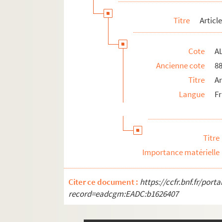
Titre
Articl
Cote
AL
Ancienne cote
8
Titre
Ar
Langue
F
Titre
Importance matérielle
Citer ce document :
https://ccfr.bnf.fr/por
record=eadcgm:EADC:b1626407