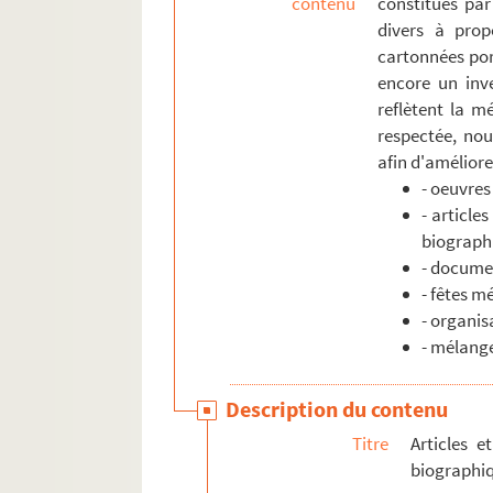
contenu
constitués par
divers à prop
cartonnées por
encore un inve
reflètent la mé
respectée, nou
afin d'améliorer
- oeuvres
- article
biograph
- documen
- fêtes m
- organis
- mélang
Description du contenu
Titre
Articles e
biographi