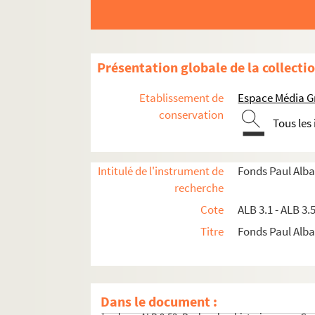
Présentation globale de la collecti
Etablissement de
Espace Média G
conservation
Tous les
Intitulé de l'instrument de
Fonds Paul Alba
recherche
Cote
ALB 3.1 - ALB 3.
Activités et manifestations félibréennes
Titre
Fonds Paul Albar
Documentation à propos de la langue et de la c
Oeuvres littéraires et documents sur la li
Articles et ouvrages historiques, linguisti
Dans le document :