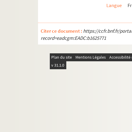
Langue
F
Citer ce document :
https://ccfr.bnf.fr/por
record=eadcgm:EADC:b1625771
Plan du site
Mentions Légales
Accessibilit
v 31.1.0