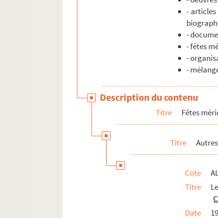
- article
biograph
- documen
- fêtes m
- organis
- mélang
Description du contenu
Titre
Fêtes méri
Titre
Autres
Cote
A
Titre
L
C
Date
1