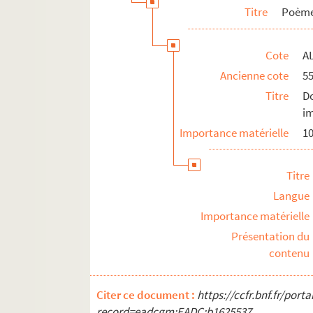
Titre
Poèmes
Cote
AL
Ancienne cote
5
Titre
D
i
Importance matérielle
10
Titre
Langue
Importance matérielle
Présentation du
contenu
Citer ce document :
https://ccfr.bnf.fr/por
record=eadcgm:EADC:b1625537