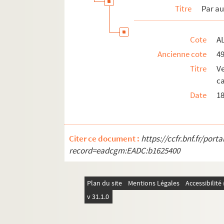
Titre
Par au
Cote
AL
Ancienne cote
4
Titre
V
c
Date
1
Citer ce document :
https://ccfr.bnf.fr/por
record=eadcgm:EADC:b1625400
Plan du site
Mentions Légales
Accessibilit
v 31.1.0