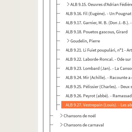
ALB 9.15. Oeuvres d'Adrian Fédièr
ALB 9.16. Fil (Eugène). - Un Pougna
ALB 9.17. Garnier, M. B. (Don J.-B.). 
ALB 9.18. Pouetos gascous, Girard
Goudelin, Pierre
o
ALB 9.21. Li Fuiet poupulàri, n
1 - Ar
ALB 9.22. Laborde-Roncal. - Ode sur 
ALB 9.23. Lombard (Jan). - La Canso
ALB 9.24. Mir (Achille). - Racounte 
ALB 9.25. Pélissier (Charles). - Deux
ALB 9.26. Peyrot (abbé). - Ramassad
ALB 9.27. Vestrepain (Louis). - Les
Chansons de noël
Chansons de carnaval