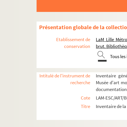
LAM-ESC/ART/B063. Boîte n°63
LAM-ESC/ART/B064. Boîte n°64
LAM-ESC/ART/B065. Boîte n°65
Présentation globale de la collecti
LAM-ESC/ART/B066. Boîte n°66
Etablissement de
LaM Lille Métr
LAM-ESC/ART/B067. Boîte n°67
conservation
brut. Biblioth
LAM-ESC/ART/B068. Boîte n°68
Tous les
LAM-ESC/ART/B069. Boîte n°69
LAM-ESC/ART/B070. Boîte n°70
LAM-ESC/ART/B071. Boîte n°71
Intitulé de l'instrument de
Inventaire gén
recherche
Musée d'art mo
LAM-ESC/ART/B072. Boîte n°72
documentation 
LAM-ESC/ART/B073. Boîte n°73
Cote
LAM-ESC/ART/B
LAM-ESC/ART/B074. Boîte n°74
Titre
Inventaire de l
LAM-ESC/ART/B075. Boîte n°75
LAM-ESC/ART/B076. Boîte n°76