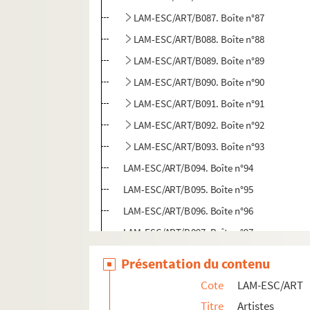
LAM-ESC/ART/B087. Boîte n°87
LAM-ESC/ART/B088. Boîte n°88
LAM-ESC/ART/B089. Boîte n°89
LAM-ESC/ART/B090. Boîte n°90
LAM-ESC/ART/B091. Boîte n°91
LAM-ESC/ART/B092. Boîte n°92
LAM-ESC/ART/B093. Boîte n°93
LAM-ESC/ART/B094. Boîte n°94
LAM-ESC/ART/B095. Boîte n°95
LAM-ESC/ART/B096. Boîte n°96
LAM-ESC/ART/B097. Boîte n°97
LAM-ESC/ART/B098. Boîte n°98
Présentation du contenu
LAM-ESC/ART/B099. Boîte n°99
Cote
LAM-ESC/ART
LAM-ESC/ART/B100. Boîte n°100
Titre
Artistes