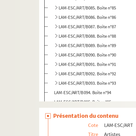
LAM-ESC/ART/B085. Boîte n°85
LAM-ESC/ART/B086. Boîte n°86
LAM-ESC/ART/B087. Boîte n°87
LAM-ESC/ART/B088. Boîte n°88
LAM-ESC/ART/B089. Boîte n°89
LAM-ESC/ART/B090. Boîte n°90
LAM-ESC/ART/B091. Boîte n°91
LAM-ESC/ART/B092. Boîte n°92
LAM-ESC/ART/B093. Boîte n°93
LAM-ESC/ART/B094. Boîte n°94
LAM-ESC/ART/B095. Boîte n°95
LAM-ESC/ART/B096. Boîte n°96
Présentation du contenu
LAM-ESC/ART/B097. Boîte n°97
Cote
LAM-ESC/ART
LAM-ESC/ART/B098. Boîte n°98
Titre
Artistes