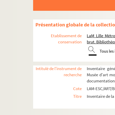
LAM-ESC/ART/B063. Boîte n°63
LAM-ESC/ART/B064. Boîte n°64
LAM-ESC/ART/B065. Boîte n°65
Présentation globale de la collecti
LAM-ESC/ART/B066. Boîte n°66
LAM-ESC/ART/B067. Boîte n°67
Etablissement de
LaM Lille Métr
conservation
brut. Biblioth
LAM-ESC/ART/B068. Boîte n°68
LAM-ESC/ART/B069. Boîte n°69
Tous les
LAM-ESC/ART/B070. Boîte n°70
LAM-ESC/ART/B071. Boîte n°71
Intitulé de l'instrument de
Inventaire gén
LAM-ESC/ART/B072. Boîte n°72
recherche
Musée d'art mo
documentation 
LAM-ESC/ART/B073. Boîte n°73
Cote
LAM-ESC/ART/B
LAM-ESC/ART/B074. Boîte n°74
Titre
Inventaire de l
LAM-ESC/ART/B075. Boîte n°75
LAM-ESC/ART/B076. Boîte n°76
LAM-ESC/ART/B077. Boîte n°77