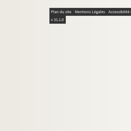
LAM-ESC/ART/B114. Boîte n°114
Plan du site
Mentions Légales
Accessibilit
LAM-ESC/ART/B115. Boîte n°115
v 31.1.0
LAM-ESC/ART/B116. Boîte n°116
LAM-ESC/ART/B117. Boîte n°117
LAM-ESC/ART/B118. Boîte n°118
LAM-ESC/ART/B119. Boîte n°119
LAM-ESC/ART/B120. Boîte n°120
LAM-ESC/ART/B121. Boîte n°121
LAM-ESC/ART/B122. Boîte n°122
LAM-ESC/ART/B123. Boîte n°123
LAM-ESC/ART/B124. Boîte n°124
LAM-ESC/ART/B125. Boîte n°125
LAM-ESC/ART/B126. Boîte n°126
LAM-ESC/ART/B127. Boîte n°127