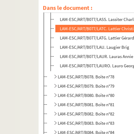
Dans le document :
LAM-ESC/ART/B077/LARU. Larus Eliane
LAM-ESC/ART/B077/LASS. Lassiter Charl
LAM-ESC/ART/B077/LATC. Lattier Christ
LAM-ESC/ART/B077/LATG. Lattier Gérar
LAM-ESC/ART/B077/LAU. Laugier Brig
LAM-ESC/ART/B077/LAUR. Lauras Annie
LAM-ESC/ART/B077/LAURO. Lauro Geor
LAM-ESC/ART/B078. Boîte n°78
LAM-ESC/ART/B079. Boîte n°79
LAM-ESC/ART/B080. Boîte n°80
LAM-ESC/ART/B081. Boîte n°81
LAM-ESC/ART/B082. Boîte n°82
LAM-ESC/ART/B083. Boîte n°83
LAM-ESC/ART/B084. Boîte n°84