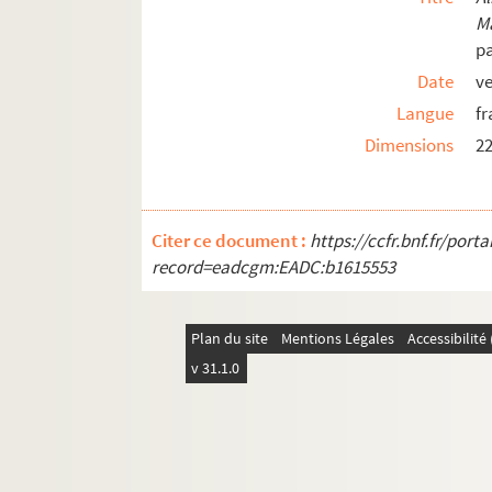
M
pa
Date
ve
Langue
fr
Dimensions
2
Citer ce document :
https://ccfr.bnf.fr/por
record=eadcgm:EADC:b1615553
Plan du site
Mentions Légales
Accessibilit
v 31.1.0