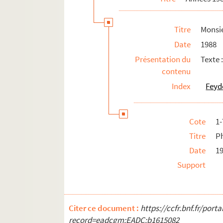
Titre
Monsie
Date
1988
Présentation du
Texte 
contenu
Index
Feyd
Cote
1
Titre
P
Date
1
Support
Citer ce document :
https://ccfr.bnf.fr/por
record=eadcgm:EADC:b1615082