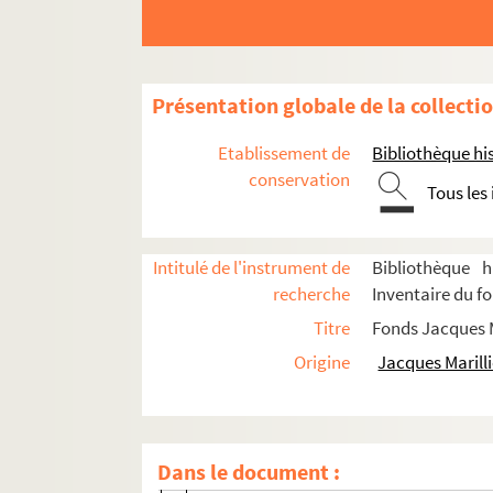
Feu la mère de madame (1985 ; Mérou
La baby-sitter (1985 ; Franck)
Le Journal d'Anne Frank (1985 ; Grine
Présentation globale de la collecti
Voisin, voisine (1985 ; Mondy)
Etablissement de
Bibliothèque his
Turlututu (1985 ; Cisife)
conservation
Tous les
Le sexe faible (1985 ; Cochet)
Doit-on le dire (1985 ; Cochet)
N'écoutez pas Mesdames ! (1985 ; Mo
Intitulé de l'instrument de
Bibliothèque h
recherche
Inventaire du fo
La prise de Berg-op-Zoom (1985 ; Mey
Titre
Fonds Jacques M
Le tombeur (1986 ; Moreau)
Origine
Jacques Marilli
Horace (1986 ; Tassencourt)
Les dégourdis de la 11e (1986 ; Rosny)
Les voisins du dessus (1986 ; Rosny)
Dans le document :
Violences (1986 ; Ackerman)