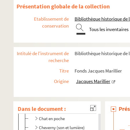
Présentation globale de la collection
Années 1947-1959
Années 1960-1969
Etablissement de
Bibliothèque historique de la
conservation
Années 1970-1979
Tous les inventaires
Années 1980-1989
Années 1990-1998
Intitulé de l'instrument de
Bibliothèque historique de l
Productions non identifiées
recherche
Les amants turcs
Titre
Fonds Jacques Marillier
L'archipel Lenoir
Origine
Jacques Marillier
Le barbier de Séville (Cochet)
Le carrosse du Saint-Sacrement
D'amour et de théâtre
Dans le document :
Prés
Bérénice
Chat en poche
Cheverny (son et lumière)