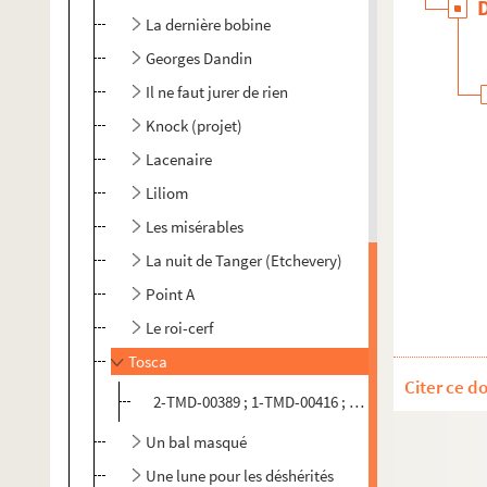
La dernière bobine
Georges Dandin
Il ne faut jurer de rien
Knock (projet)
Lacenaire
Liliom
Les misérables
La nuit de Tanger (Etchevery)
Point A
Le roi-cerf
Tosca
Citer ce d
2-TMD-00389 ; 1-TMD-00416 ; 1-TMD-00445. Dessin
Un bal masqué
Une lune pour les déshérités