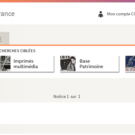
rance
Mon compte C
E
CHERCHES CIBLÉES
Imprimés
Base
multimédia
Patrimoine
Notice
1 sur 1