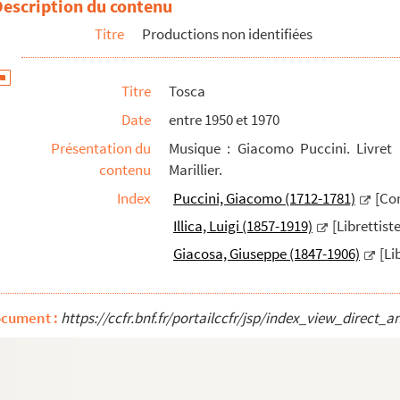
Description du contenu
Titre
Productions non identifiées
Titre
Tosca
Date
entre 1950 et 1970
Présentation du
Musique : Giacomo Puccini. Livret :
contenu
Marillier.
Index
Puccini, Giacomo (1712-1781)
[Co
Illica, Luigi (1857-1919)
[Librettiste
Giacosa, Giuseppe (1847-1906)
[Li
ocument :
https://ccfr.bnf.fr/portailccfr/jsp/index_view_dire
s de décor