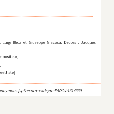
 Luigi Illica et Giuseppe Giacosa. Décors : Jacques
mpositeur]
]
brettiste]
ct_anonymous.jsp?record=eadcgm:EADC:b1614339