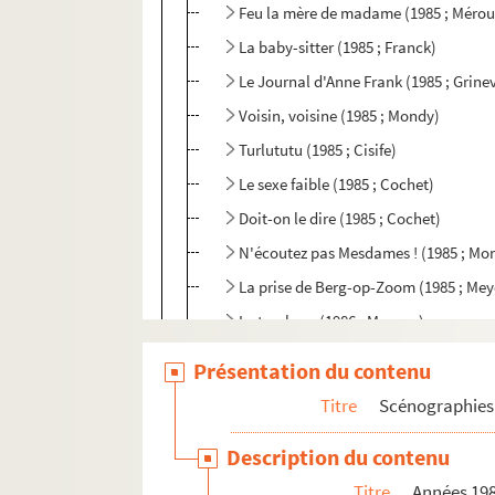
Feu la mère de madame (1985 ; Mérou
La baby-sitter (1985 ; Franck)
Le Journal d'Anne Frank (1985 ; Grine
Voisin, voisine (1985 ; Mondy)
Turlututu (1985 ; Cisife)
Le sexe faible (1985 ; Cochet)
Doit-on le dire (1985 ; Cochet)
N'écoutez pas Mesdames ! (1985 ; Mo
La prise de Berg-op-Zoom (1985 ; Mey
Le tombeur (1986 ; Moreau)
Horace (1986 ; Tassencourt)
Présentation du contenu
Les dégourdis de la 11e (1986 ; Rosny)
Titre
Scénographies 
Les voisins du dessus (1986 ; Rosny)
Description du contenu
Violences (1986 ; Ackerman)
Titre
Années 19
L'amuse-gueule (1986 ; Mondy)