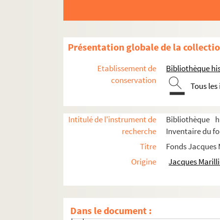
Pétition (1981 ; Meldegg)
Folle Amanda (1981 ; Clermont)
Huis-clos (1981 ; Wilson)
Présentation globale de la collecti
Le procès de Shamgorod (1981 ; Grine
Etablissement de
Bibliothèque his
Le pavé dans l'écran (1982 ; Fabbri)
conservation
Tous les
L'école des maris (1982 ; Etchevery)
Ca ira comme ça (1982 ; Lamballe)
Intitulé de l'instrument de
Bibliothèque h
L'extravagant Mister Wilde ou Le diab
recherche
Inventaire du fo
Les exilés (1983 ; Meyer)
Titre
Fonds Jacques M
Les sincères (1983 ; Cochet)
Origine
Jacques Marilli
Le chandelier (1983 ; Cochet)
29° à l'ombre (1983 ; Cochet)
Le pèlerin (1983 ; Cochet)
Dans le document :
Dom Juan (1983 ; Cochet)