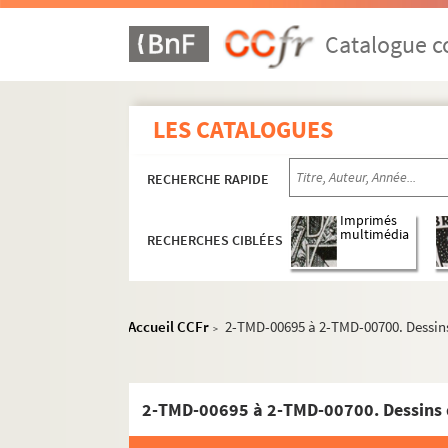
Catalogue co
LES CATALOGUES
Biographie
RECHERCHE RAPIDE
Scénographies pour le théâtre et l'opéra
Années 1947-1959
Imprimés
multimédia
RECHERCHES CIBLÉES
Années 1960-1969
Années 1970-1979
Années 1980-1989
Accueil CCFr
2-TMD-00695 à 2-TMD-00700. Dessin
>
Le petit café (1980 ; Vogel)
Une place au soleil (1980 ; Bierry)
2-TMD-00695 à 2-TMD-00700. Dessins 
J'suis bien (1980 ; Perrin)
Le bourgeois gentilhomme (1980 ; Co