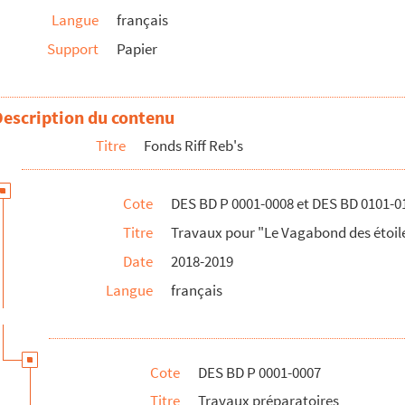
Langue
français
Support
Papier
Description du contenu
Titre
Fonds Riff Reb's
r "Le Vagabond des étoiles"
Cote
DES BD P 0001-0008 et DES BD 0101-0
Titre
Travaux pour "Le Vagabond des étoil
ack London
Date
2018-2019
premier chapitre du roman
Langue
français
ralité du roman
toiles" 2nde partie
"Vagabond des étoiles" 1e partie
Cote
DES BD P 0001-0007
"Vagabond des étoiles" 2nde partie
Titre
Travaux préparatoires