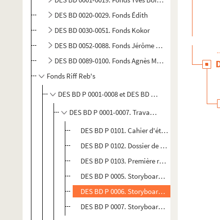
DES BD 0020-0029. Fonds Édith
DES BD 0030-0051. Fonds Kokor
DES BD 0052-0088. Fonds Jérôme Sirou
DES BD 0089-0100. Fonds Agnès Maupré
Fonds Riff Reb's
DES BD P 0001-0008 et DES BD 0101-0109. Travaux pou
DES BD P 0001-0007. Travaux préparatoires
DES BD P 0101. Cahier d'étude du roman de J
DES BD P 0102. Dossier de dépouillement du 
DES BD P 0103. Première réécriture de l'intég
DES BD P 0005. Storyboard du "Vagabond des é
DES BD P 0006. Storyboard avec texte pour le 
DES BD P 0007. Storyboard avec texte pour le 