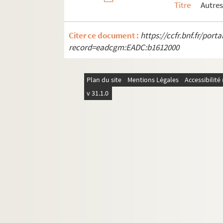
Titre
Autres
Citer ce document :
https://ccfr.bnf.fr/por
record=eadcgm:EADC:b1612000
Plan du site
Mentions Légales
Accessibilit
v 31.1.0