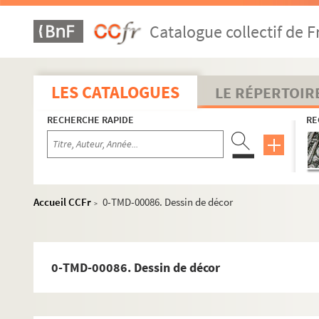
Le mariage forcé (1963 ; Pascale)
Catalogue collectif de F
Othello (1963 ; Tassencourt)
Horace (1963 ; Tassencourt)
Roméo et Juliette (1964 ; Tassencourt)
LES CATALOGUES
LE RÉPERTOIR
Britannicus (1964 ; Tassencourt)
RECHERCHE RAPIDE
RE
Macbeth (1964 ; Chabrol)
Yerma (1964 ; Jenny)
Les cavaleurs (1964 ; Gérard)
Madame Sans-Gêne (1964 ; Tassencourt)
Accueil CCFr
0-TMD-00086. Dessin de décor
>
Tartuffe (1965 ; Cochet)
Gigi (1965 ; Rouzière)
Antoine et Cléopâtre (1965 ; Maistre, Bourrier et La
0-TMD-00086. Dessin de décor
Knock (1965 ; Tassencourt)
Le misanthrope (1965 ; Cochet)