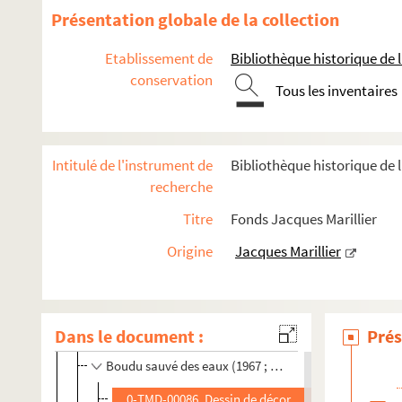
Pepsie (1965 ; Cochet)
Présentation globale de la collection
La Thébaïde (1965 ; Maulnier)
Etablissement de
Bibliothèque historique de la
Le médecin malgré lui (1965 ; Tassencourt)
conservation
L'oeuf à la coque (1966 ; Guérin)
Tous les inventaires
Les bourgeoises à la mode (1966 ; Cochet)
Dîner de gala pour le 30e anniversaire... (1966)
Intitulé de l'instrument de
Bibliothèque historique de l
Don Juan aux enfers (1966 ; Rouzière)
recherche
Le jeu de l'amour et du hasard (1966 ; Cochet)
Titre
Fonds Jacques Marillier
Rencontres du Palais-Royal (1966-1967)
Origine
Jacques Marillier
A la nuit, la nuit (1967 ; Cochet)
Rupture (1967 ; Cochet)
Chaud et froid (1967 ; Franck)
Dans le document :
Prés
Quarante carats (1967 ; Charon)
Boudu sauvé des eaux (1967 ; Cochet)
0-TMD-00086. Dessin de décor