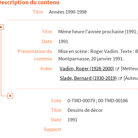
Description du contenu
e décor et schémas en coupe d'éléments de décor.
Titre
Années 1990-1998
Titre
Même heure l'année prochaine (1991 
Date
1991
Présentation du
Mise en scène : Roger Vadim. Texte : B
contenu
Montparnasse, 20 janvier 1991.
Index
Vadim, Roger (1928-2000)
[Metteur
Slade, Bernard (1930-2019)
[Auteu
Cote
0-TMD-00079 ; 00-TMD-00186
Titre
Dessins de décor
Date
1991
Support