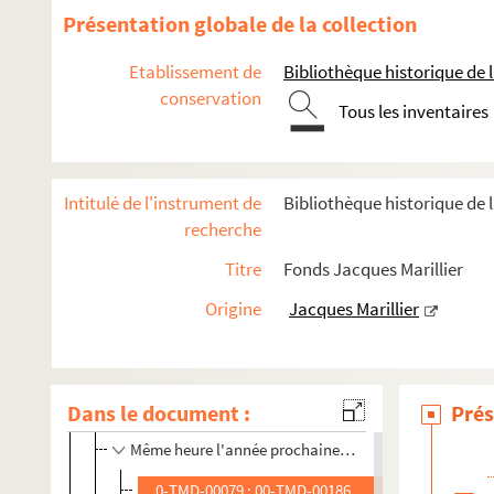
Présentation globale de la collection
Biographie
Scénographies pour le théâtre et l'opéra
Etablissement de
Bibliothèque historique de la
conservation
Années 1947-1959
Tous les inventaires
Années 1960-1969
Années 1970-1979
Intitulé de l'instrument de
Bibliothèque historique de l
Années 1980-1989
recherche
Années 1990-1998
Titre
Fonds Jacques Marillier
Les fourberies de Scapin (1990 ; Tassencourt)
Origine
Jacques Marillier
Les précieuses ridicules (1990 ; Perrin)
Coiffure pour dames (1990 ; Hillel)
Le locataire (1990 ; Verhaeghe)
Dans le document :
Prés
Un diable dans le bénitier (1990)
Même heure l'année prochaine (1991 ; Vadim)
0-TMD-00079 ; 00-TMD-00186. Dessins de décor