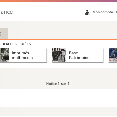
rance
Mon compte C
E
CHERCHES CIBLÉES
Imprimés
Base
multimédia
Patrimoine
Notice
1 sur 1