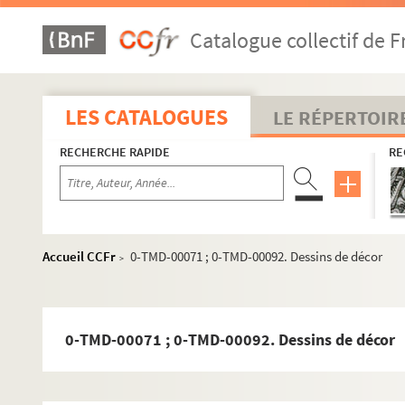
Biographie
Scénographies pour le théâtre et l'opéra
Catalogue collectif de F
Années 1947-1959
Années 1960-1969
LES CATALOGUES
LE RÉPERTOIR
Le signe du feu (1960 ; Tassencourt)
RECHERCHE RAPIDE
RE
La petite datcha (1960 ; Dupuy)
Le sexe et le néant (1960 ; Tassencourt)
Vive de... (1960 ; Dupuy)
Athalie (1961 ; Tassencourt)
Accueil CCFr
0-TMD-00071 ; 0-TMD-00092. Dessins de décor
>
Douce Annabelle (1961 ; Maistre)
Dialogues des carmélites (1961 ; Tassencourt)
Le Christ recrucifié (1961 ; Tassencourt)
0-TMD-00071 ; 0-TMD-00092. Dessins de décor
Les noces de Figaro (1961 ; Werner)
La favorite (1961 ; Fiorini)