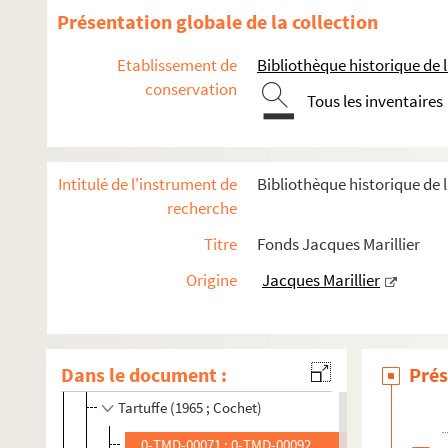
Patate (1962 ; Dux)
Présentation globale de la collection
Polyeucte (1962 ; Tassencourt)
Etablissement de
Bibliothèque historique de la
Cinna (1962 ; Tassencourt)
conservation
L'apothicaire (1963 ; Tassencourt)
Tous les inventaires
Le mariage forcé (1963 ; Pascale)
Othello (1963 ; Tassencourt)
Intitulé de l'instrument de
Bibliothèque historique de l
Horace (1963 ; Tassencourt)
recherche
Roméo et Juliette (1964 ; Tassencourt)
Titre
Fonds Jacques Marillier
Britannicus (1964 ; Tassencourt)
Origine
Jacques Marillier
Macbeth (1964 ; Chabrol)
Yerma (1964 ; Jenny)
Les cavaleurs (1964 ; Gérard)
Dans le document :
Prés
Madame Sans-Gêne (1964 ; Tassencourt)
Tartuffe (1965 ; Cochet)
0-TMD-00071 ; 0-TMD-00092. Dessins de décor