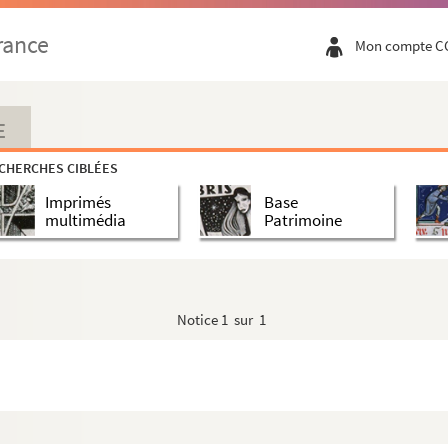
rance
Mon compte C
E
CHERCHES CIBLÉES
Imprimés
Base
multimédia
Patrimoine
Notice
1 sur 1