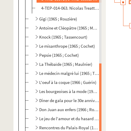
4-TEP-014-063. Nicolas Treatt. Photographie de s
Gigi (1965 ; Rouzière)
Antoine et Cléopâtre (1965 ; Maistre, Bourrier et La
Knock (1965 ; Tassencourt)
Le misanthrope (1965 ; Cochet)
Pepsie (1965 ; Cochet)
La Thébaïde (1965 ; Maulnier)
Le médecin malgré lui (1965 ; Tassencourt)
L'oeuf à la coque (1966 ; Guérin)
Les bourgeoises à la mode (1966 ; Cochet)
Dîner de gala pour le 30e anniversaire... (1966)
Don Juan aux enfers (1966 ; Rouzière)
Le jeu de l'amour et du hasard (1966 ; Cochet)
Rencontres du Palais-Royal (1966-1967)