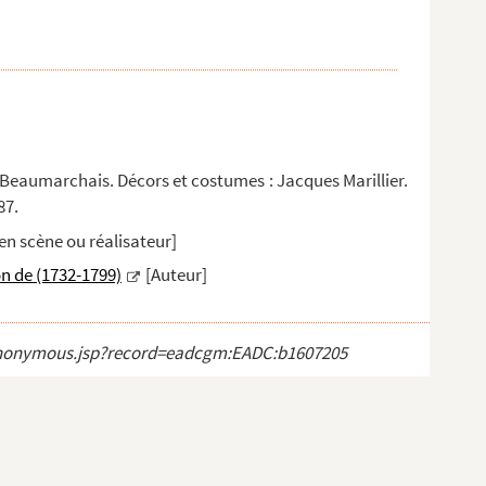
 : Beaumarchais. Décors et costumes : Jacques Marillier.
87.
en scène ou réalisateur]
n de (1732-1799)
[Auteur]
ct_anonymous.jsp?record=eadcgm:EADC:b1607205