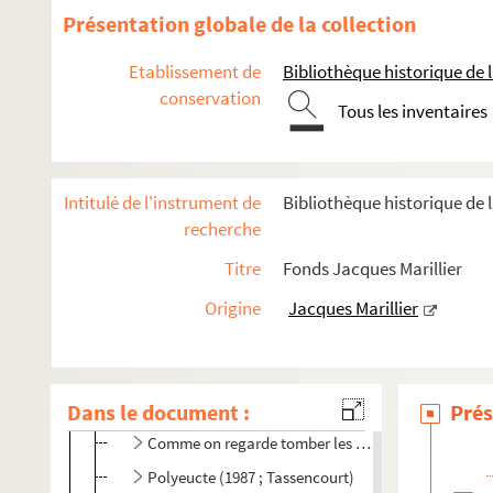
Présentation globale de la collection
Turlututu (1985 ; Cisife)
Le sexe faible (1985 ; Cochet)
Etablissement de
Bibliothèque historique de la
conservation
Doit-on le dire (1985 ; Cochet)
Tous les inventaires
N'écoutez pas Mesdames ! (1985 ; Mondy)
La prise de Berg-op-Zoom (1985 ; Meyer)
Intitulé de l'instrument de
Bibliothèque historique de l
Le tombeur (1986 ; Moreau)
recherche
Horace (1986 ; Tassencourt)
Titre
Fonds Jacques Marillier
Les dégourdis de la 11e (1986 ; Rosny)
Les voisins du dessus (1986 ; Rosny)
Origine
Jacques Marillier
Violences (1986 ; Ackerman)
L'amuse-gueule (1986 ; Mondy)
Dans le document :
C'est encore mieux l'après-midi (1987 ; Mondy)
Prés
Comme on regarde tomber les feuilles (1987 ; Sinig
Polyeucte (1987 ; Tassencourt)