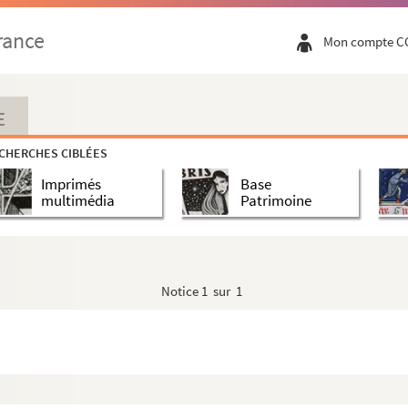
rance
Mon compte C
E
CHERCHES CIBLÉES
Imprimés
Base
multimédia
Patrimoine
Notice
1 sur 1