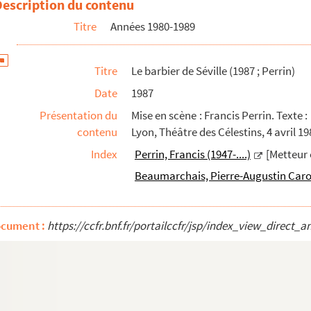
Description du contenu
Titre
Années 1980-1989
 décor et schémas en coupe d'éléments de décor.
Titre
Le barbier de Séville (1987 ; Perrin)
graphies de maquette du décor.
Date
1987
Présentation du
Mise en scène : Francis Perrin. Texte
contenu
Lyon, Théâtre des Célestins, 4 avril 19
Index
Perrin, Francis (1947-....)
[Metteur 
Beaumarchais, Pierre-Augustin Caro
ocument :
https://ccfr.bnf.fr/portailccfr/jsp/index_view_dire