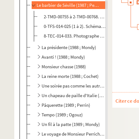
Le barbier de Séville (1987 ; Perrin)
2-TMD-00755 à 2-TMD-00768. Dessins de costumes
0-TFS-014-025 (1 à 2). Schémas d'implantation de
8-TEC-014-033. Photographe non identifié. Photo
La présidente (1988 ; Mondy)
Avanti ! (1988 ; Mondy)
Monsieur chasse (1988)
La reine morte (1988 ; Cochet)
Une soirée pas comme les autres (1988 ; Tisot)
Un chapeau de paille d'Italie (1988 ; Lucet)
Citer ce d
Pâquerette (1989 ; Perrin)
Tempo (1989 ; Ogouz)
Un fil à la patte (1989 ; Mondy)
Le voyage de Monsieur Perrichon (1989 ; Lucet)