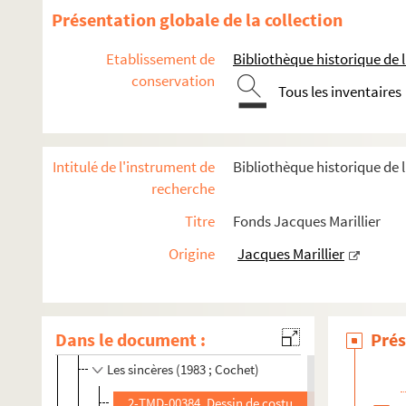
Le petit café (1980 ; Vogel)
Présentation globale de la collection
Une place au soleil (1980 ; Bierry)
Etablissement de
Bibliothèque historique de la
J'suis bien (1980 ; Perrin)
conservation
Le bourgeois gentilhomme (1980 ; Cochet)
Tous les inventaires
Pétition (1981 ; Meldegg)
Folle Amanda (1981 ; Clermont)
Intitulé de l'instrument de
Bibliothèque historique de l
Huis-clos (1981 ; Wilson)
recherche
Le procès de Shamgorod (1981 ; Grinevald)
Titre
Fonds Jacques Marillier
Le pavé dans l'écran (1982 ; Fabbri)
Origine
Jacques Marillier
L'école des maris (1982 ; Etchevery)
Ca ira comme ça (1982 ; Lamballe)
L'extravagant Mister Wilde ou Le diable n'existe pa
Dans le document :
Prés
Les exilés (1983 ; Meyer)
Les sincères (1983 ; Cochet)
2-TMD-00384. Dessin de costumes