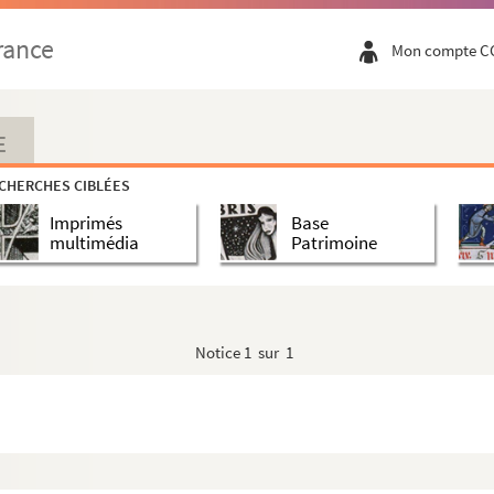
rance
Mon compte C
E
CHERCHES CIBLÉES
Imprimés
Base
multimédia
Patrimoine
Notice
1 sur 1