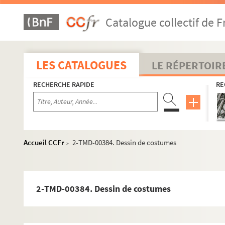
Catalogue collectif de F
LES CATALOGUES
LE RÉPERTOIR
RECHERCHE RAPIDE
RE
Biographie
Accueil CCFr
2-TMD-00384. Dessin de costumes
Scénographies pour le théâtre et l'opéra
>
Années 1947-1959
Années 1960-1969
2-TMD-00384. Dessin de costumes
Années 1970-1979
Années 1980-1989