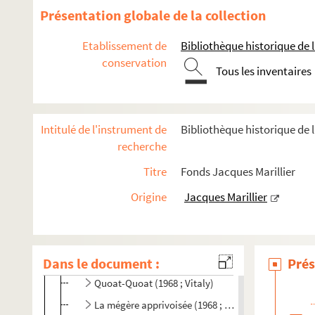
Présentation globale de la collection
Le jeu de l'amour et du hasard (1966 ; Cochet)
Rencontres du Palais-Royal (1966-1967)
Etablissement de
Bibliothèque historique de la
conservation
A la nuit, la nuit (1967 ; Cochet)
Tous les inventaires
Rupture (1967 ; Cochet)
Chaud et froid (1967 ; Franck)
Intitulé de l'instrument de
Bibliothèque historique de l
Quarante carats (1967 ; Charon)
recherche
Boudu sauvé des eaux (1967 ; Cochet)
Titre
Fonds Jacques Marillier
Le plaisir de rompre (1967 ; Cochet)
Les fausses confidences (1967 ; Cochet)
Origine
Jacques Marillier
Monsieur et madame Molière (1967 ; Tassencourt)
L'obsédé (1967 ; Rouzière)
Dans le document :
Des petits bonshommes dans du papier journal (196
Prés
Quoat-Quoat (1968 ; Vitaly)
La mégère apprivoisée (1968 ; Noël)