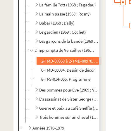
La famille Tott (1968 ; Fagadau)
La main passe (1968 ; Rosny)
Babar (1968 ; Dally)
Le gardien (1969 ; Cochet)
Les garçons de la bande (1969 ; Cochet)
L'impromptu de Versailles (1969 ; Tassencourt)
2-TMD-00968 à 2-TMD-00970. Dessins de costumes
0-TMD-00084. Dessin de décor
8-TFS-014-055. Programme
Des pommes pour Eve (1969 ; Vitaly)
L'assassinat de Sister George (1969 ; Voutsinas)
Guerre et paix au café Sneffle (1969 ; Vitaly)
Trois hommes sur un cheval (1969 ; Mondy)
Années 1970-1979