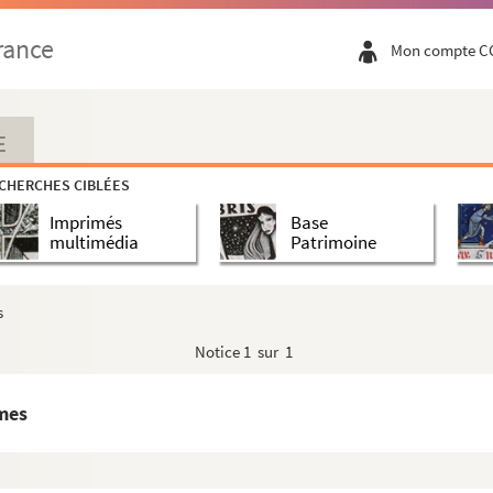
rance
Mon compte C
E
rroquette)
CHERCHES CIBLÉES
Imprimés
Base
multimédia
Patrimoine
s
Notice
1 sur 1
mes