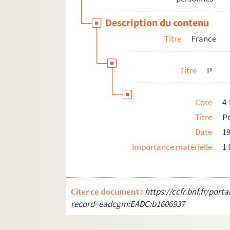
Lituanie
Description du contenu
Maroc
Titre
France
Mexique
Norvège
Titre
P
Nouvelle-Zélande
Pakistan
Cote
4
Pays-Bas
Titre
P
Pologne
Date
1
Porto Rico
Importance matérielle
1 
Portugal
République tchèque
Roumanie
Citer ce document :
https://ccfr.bnf.fr/por
record=eadcgm:EADC:b1606937
Royaume-Uni
Russie