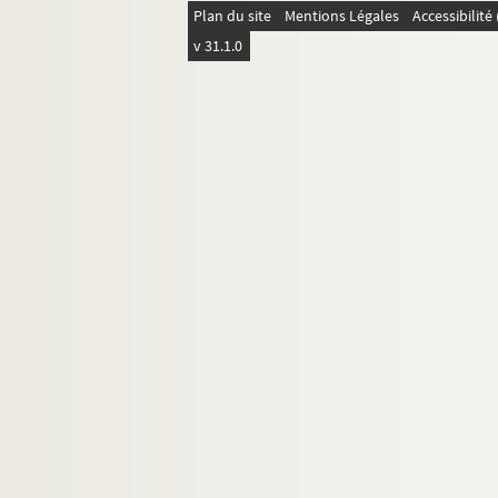
Sri Lanka
Plan du site
Mentions Légales
Accessibilit
v 31.1.0
Suède
Tunisie
Uruguay
Yougoslavie
Personnages légendaires