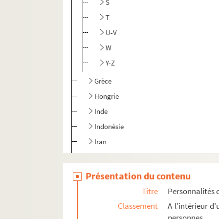
S
T
U-V
W
Y-Z
Grèce
Hongrie
Inde
Indonésie
Iran
Irlande
Islande
Présentation du contenu
Italie
Titre
Personnalités 
Japon
Classement
A l'intérieur 
personnes
Lettonie