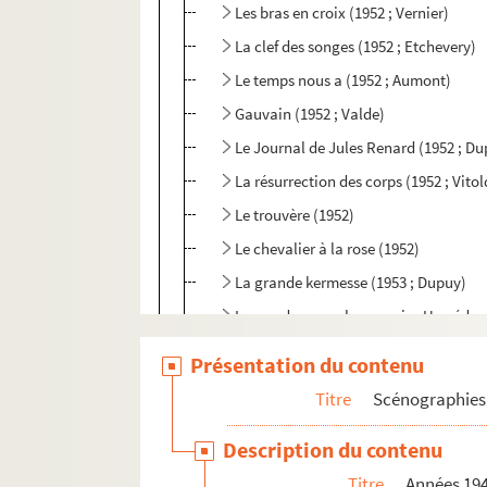
Les bras en croix (1952 ; Vernier)
La clef des songes (1952 ; Etchevery)
Le temps nous a (1952 ; Aumont)
Gauvain (1952 ; Valde)
Le Journal de Jules Renard (1952 ; D
La résurrection des corps (1952 ; Vitol
Le trouvère (1952)
Le chevalier à la rose (1952)
La grande kermesse (1953 ; Dupuy)
Les rendez-vous bourgeois ; Une édu
La vie que je t'ai donnée (1954 ; Régy)
Présentation du contenu
L'Atlantide (1954 ; Beckmans)
Titre
Scénographies 
Le héros et le soldat (1954 ; Dupuy)
Description du contenu
Le portrait de Don Philippe (1954 ; Le
Titre
Années 19
Rose et Colas (1954 ; Beckmans)