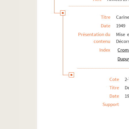
Penthésilée (1955 ; Régy)
Titre
Carine
L'éventail de Lady Windermere (1955 
Date
1949
Le prince d'Egypte (1955 ; Tassencour
Présentation du
Mise 
Le quai Conti (1955 ; Dupuy)
contenu
Décors
Don Juan (1956 ; Beckmans)
Index
Cromm
La belle dame sans merci (1956 ; Tass
Dupuy
La fille du Far-West (1956)
Corinne (1956 ; Lamy)
Cote
2
Les étendards du roi (1956 ; Tassenco
Titre
De
Virginie (1956 ; Gérard)
Date
1
Manon Lescaut (1956)
Support
La nuit romaine (1957 ; Tassencourt)
Wako, l'abominable homme des neiges
Dialogues des Carmélites (1957 ; Tas