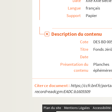
Date
XXe-XXIe siècle
Langue
français
Support
Papier
Description du contenu
Cote
DES BD 00
Titre
Fonds Jé
Date
Présentation du
Planches 
contenu
éphémère
Citer ce document :
https://ccfr.bnf.fr/por
record=eadcgm:EADC:b1605509
Plan du site
Mentions Légales
Accessibilit