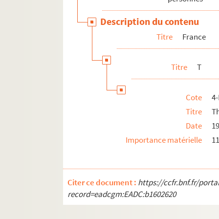
Pakistan
Description du contenu
Pays-Bas
Titre
France
Pologne
Porto Rico
Titre
T
Portugal
République tchèque
Cote
4
Roumanie
Titre
Th
Royaume-Uni
Date
1
Russie
Importance matérielle
11
Sri Lanka
Suède
Tunisie
Citer ce document :
https://ccfr.bnf.fr/por
record=eadcgm:EADC:b1602620
Uruguay
Yougoslavie