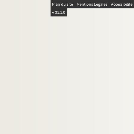
Plan du site
Mentions Légales
Accessibilit
Personnages légendaires
v 31.1.0