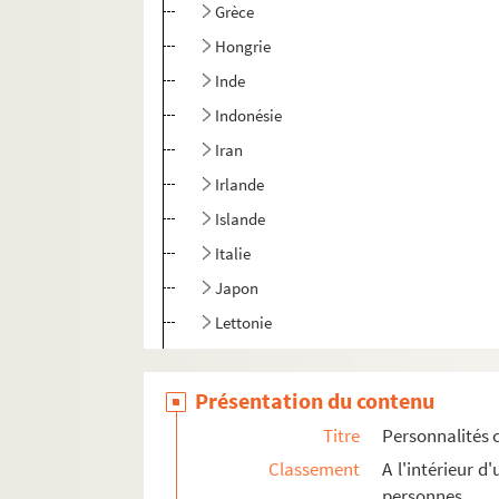
Grèce
Hongrie
Inde
Indonésie
Iran
Irlande
Islande
Italie
Japon
Lettonie
Lituanie
Maroc
Présentation du contenu
Mexique
Titre
Personnalités 
Norvège
Classement
A l'intérieur 
personnes
Nouvelle-Zélande