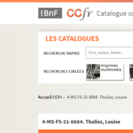
I-J
K
Catalogue co
L
M
LES CATALOGUES
N
O
RECHERCHE RAPIDE
P
Q-R
Imprimés
multimédia
RECHERCHES CIBLÉES
S
T
4-MS-FS-21-0668. Tabouis, Genevièv
Accueil CCFr
4-MS-FS-21-0684. Thuliez, Louise
>
4-MS-FS-21-0669. Tagliaferro, Magd
4-MS-FS-21-1138. Tallien, Thérésa
4-MS-FS-21-0684. Thuliez, Louise
4-MS-FS-21-0670. Talma, François-
4-MS-FS-21-0671. Talma, Julie