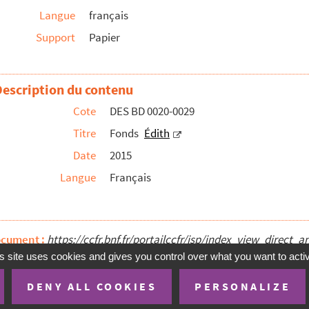
Langue
français
Support
Papier
 de minuit"
Description du contenu
Cote
DES BD 0020-0029
Titre
Fonds
Édith
Date
2015
Langue
Français
ocument :
https://ccfr.bnf.fr/portailccfr/jsp/index_view_dire
s site uses cookies and gives you control over what you want to acti
DENY ALL COOKIES
PERSONALIZE
te
Mentions Légales
Accessibilité (non conforme)
Conditions 