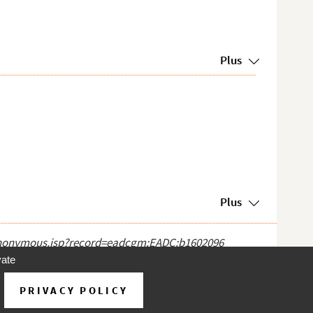
Plus
Plus
ct_anonymous.jsp?record=eadcgm:EADC:b1602096
vate
PRIVACY POLICY
d'utilisation
À propos
Contact
Aide
v 31.1.0