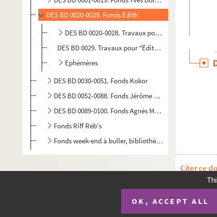
DES BD 0020-0029. Fonds Édith
DES BD 0020-0028. Travaux pour l'album "Le Jardin
DES BD 0029. Travaux pour "Édith et Édouard"
Ephémères
DES BD 0030-0051. Fonds Kokor
DES BD 0052-0088. Fonds Jérôme Sirou
DES BD 0089-0100. Fonds Agnès Maupré
Fonds Riff Reb's
Fonds week-end à buller, bibliothèque Oscar Niemeyer
Citer ce d
Thi
OK, ACCEPT ALL
Plan du si