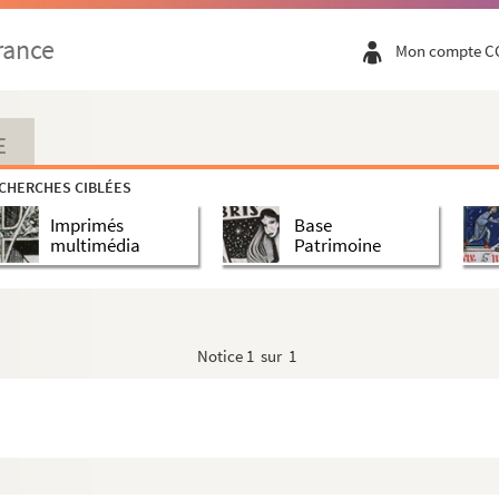
rance
Mon compte C
E
CHERCHES CIBLÉES
Imprimés
Base
multimédia
Patrimoine
Notice
1 sur 1