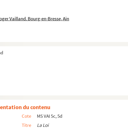
oger Vailland. Bourg-en-Bresse, Ain
nd
entation du contenu
Cote
MS VAI 5c, 5d
pour le journal
L'Humanité
Titre
La Loi
ille