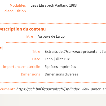
Modalités
Legs Elisabeth Vailland 1983
d’acquisition
land
Description du contenu
Titre
Au pays de La Loi
Titre
Extraits de
L'Humanité
présentant l'a
Date
1er-5 juillet 1975
Importance matérielle
5 pièces imprimées
era coupable
,
Monsieur Jean
Dimensions
Dimensions diverses
d froid
t
Les liaisons dangereuses
ocument :
https://ccfr.bnf.fr/portailccfr/jsp/index_view_dire