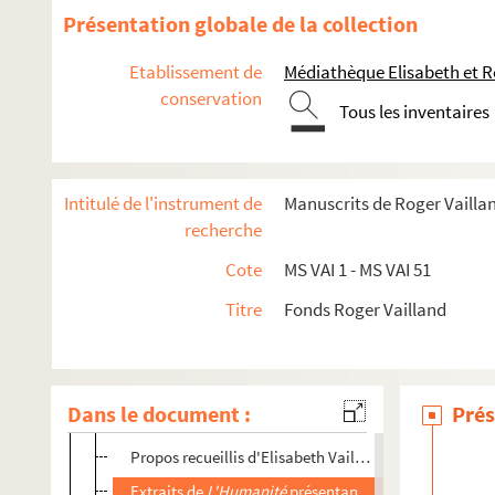
Présentation globale de la collection
Etablissement de
Médiathèque Elisabeth et R
conservation
Tous les inventaires
MS VAI 1, 2a.
Drôle de jeu
et
Bon pied bon oeil
MS VAI 2b, 2c.
Bon pied bon oeil
Intitulé de l'instrument de
Manuscrits de Roger Vailla
MS VAI 3a.
Beau masque
recherche
MS VAI 3b, 4.
Beau masque
et
325 000 Francs
Cote
MS VAI 1 - MS VAI 51
MS VAI 5a.
La Loi
MS VAI 5b.
La Loi
, manuscrit complet, suite et fin
Titre
Fonds Roger Vailland
MS VAI 5c, 5d.
La Loi
Au pays de La Loi
Dans le document :
Prés
Lettre de Jo Vareille à Elisabeth Vailland
Propos recueillis d'Elisabeth Vailland par Jo Vareille 
Extraits de
L'Humanité
présentant l'article de Jo Vare