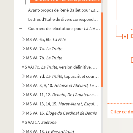
Avant-propos de René Ballet pour
La Loi
Lettres d'Italie de divers correspondants à Elisabeth Vail
Courriers de félicitations pour
La Loi
et le Prix Goncourt
MS VAI 6a, 6b.
La Fête
MS VAI 7a.
La Truite
MS VAI 7b.
La Truite
MS VAI 7c.
La Truite
, version définitive, deuxième partie
MS VAI 7d.
La Truite
, tapuscrit et courriers
MS VAI 8, 9, 10.
Héloïse et Abélard
,
Le colonel Foster plaid
MS VAI 11, 12.
Denain
,
De l'Amateur
et notes pour
Le Regar
MS VAI 13, 14, 15.
Marat-Marat
,
Esquisse pour un portrait
e
Citer ce d
MS VAI 16.
Éloge du Cardinal de Bernis
MS VAI 17.
Suétone
MS VAI 18.
Le Regard froid