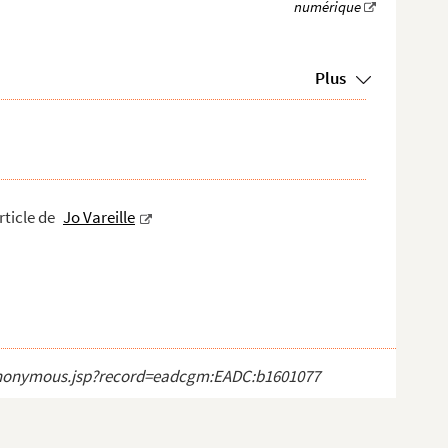
Plus
rticle de
Jo Vareille
ct_anonymous.jsp?record=eadcgm:EADC:b1601077