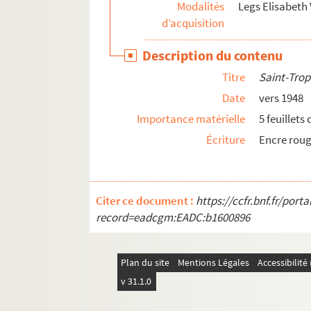
Modalités
Legs Elisabeth 
MS VAI 46b. Projets de scenarii
d’acquisition
MS VAI 47. Courriers personnels adressés à l
Description du contenu
MS VAI 48. Documents personnels divers de R
Titre
Saint-Trop
MS VAI 49a. Lettres de Roger Vailland à sa fa
Date
vers 1948
MS VAI 49b. Lettres de Roger Vailland à sa fa
Importance matérielle
5 feuillet
MS VAI 50. Lettres d'enfance, poèmes de jeunes
Écriture
Encre rou
MS VAI 51. Dissertations et bulletins trimestri
Citer ce document :
https://ccfr.bnf.fr/por
record=eadcgm:EADC:b1600896
Plan du site
Mentions Légales
Accessibilit
v 31.1.0