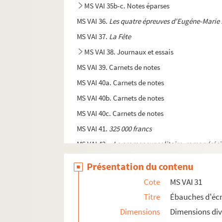
MS VAI 35b-c. Notes éparses
MS VAI 36.
Les quatre épreuves d'Eugéne-Marie 
MS VAI 37.
La Fête
MS VAI 38. Journaux et essais
MS VAI 39. Carnets de notes
MS VAI 40a. Carnets de notes
MS VAI 40b. Carnets de notes
MS VAI 40c. Carnets de notes
MS VAI 41.
325 000 francs
MS VAI 42a.
Le promeneur solitaire, roman (récit
MS VAI 42b.
Drôle de jeu
Présentation du contenu
MS VAI 43. Vailland, journaliste et correspon
Cote
MS VAI 31
MS VAI 44. Travaux de recherches historiques, 
Titre
Ébauches d'écr
MS VAI 45. Projets inédits de fictions politiqu
Dimensions
Dimensions div
MS VAI 46a. Projet de pièce de théâtre