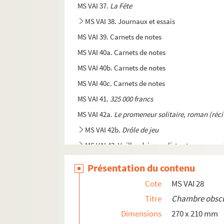
MS VAI 37.
La Fête
MS VAI 38. Journaux et essais
MS VAI 39. Carnets de notes
MS VAI 40a. Carnets de notes
MS VAI 40b. Carnets de notes
MS VAI 40c. Carnets de notes
MS VAI 41.
325 000 francs
MS VAI 42a.
Le promeneur solitaire, roman (récit
MS VAI 42b.
Drôle de jeu
MS VAI 43. Vailland, journaliste et correspon
MS VAI 44. Travaux de recherches historiques, 
Présentation du contenu
MS VAI 45. Projets inédits de fictions politiqu
Cote
MS VAI 28
MS VAI 46a. Projet de pièce de théâtre
Titre
Chambre obsc
MS VAI 46b. Projets de scenarii
Dimensions
270 x 210 mm
MS VAI 47. Courriers personnels adressés à l