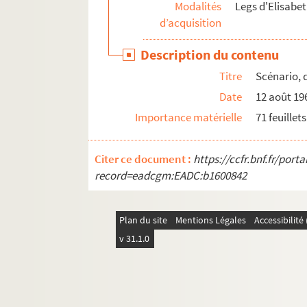
Modalités
Legs d'Elisabet
MS VAI 48. Documents personnels divers de R
d’acquisition
MS VAI 49a. Lettres de Roger Vailland à sa fa
Description du contenu
MS VAI 49b. Lettres de Roger Vailland à sa fa
Titre
Scénario, 
MS VAI 50. Lettres d'enfance, poèmes de jeunes
Date
12 août 19
MS VAI 51. Dissertations et bulletins trimestri
Importance matérielle
71 feuille
Citer ce document :
https://ccfr.bnf.fr/por
record=eadcgm:EADC:b1600842
Plan du site
Mentions Légales
Accessibilit
v 31.1.0