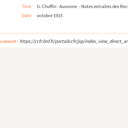
Titre
G. Chuffin - Auxonne. - Notes extraites des Re
Date
octobre 1915
ocument :
https://ccfr.bnf.fr/portailccfr/jsp/index_view_dire
yon dite de Saint Bonnaventure et un Catalog...
 de Saint Claude Le Premier Messidor An 7...
 et particulièrement du département de la C...
a Auxonne
aise
ises. Evènements les plus remarquables arriv...