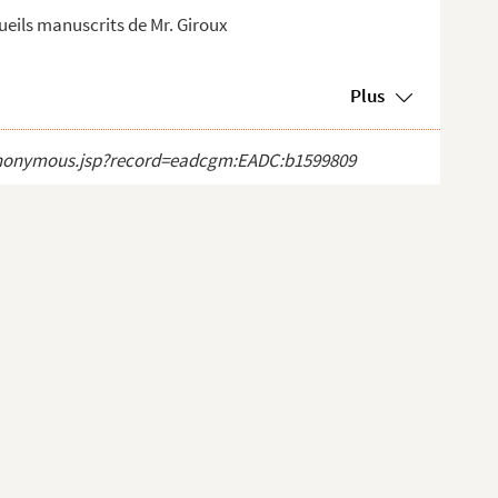
cueils manuscrits de Mr. Giroux
Plus
ct_anonymous.jsp?record=eadcgm:EADC:b1599809