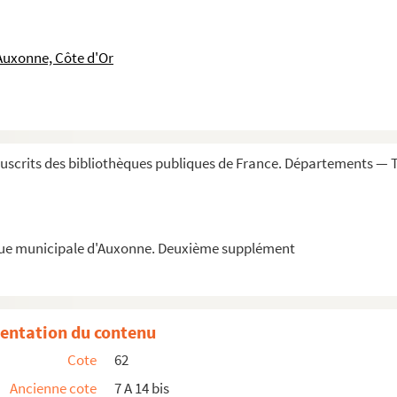
Auxonne, Côte d'Or
uscrits des bibliothèques publiques de France. Départements —
èque municipale d'Auxonne. Deuxième supplément
entation du contenu
Cote
62
Ancienne cote
7 A 14 bis
oire de Bourgogne et particulièrement du Dé...