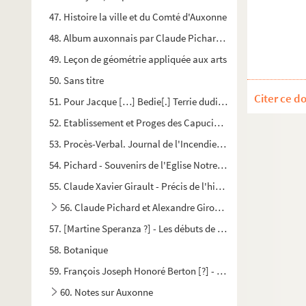
47. Histoire la ville et du Comté d'Auxonne
48. Album auxonnais par Claude Pichard, ancien Maire
49. Leçon de géométrie appliquée aux arts
50. Sans titre
Citer ce d
51. Pour Jacque […] Bedie[.] Terrie dudit Flamerans terrier.
52. Etablissement et Proges des Capucins de la Province de L
53. Procès-Verbal. Journal de l'Incendie qui détruisis la Ville
54. Pichard - Souvenirs de l'Eglise Notre-Dame d'Auxonne
55. Claude Xavier Girault - Précis de l'histoire de Bourgogne
56. Claude Pichard et Alexandre Giroux - Notes relatives 
57. [Martine Speranza ?] - Les débuts de la Renaissance franç
58. Botanique
59. François Joseph Honoré Berton [?] - Ephémérides auxonna
60. Notes sur Auxonne