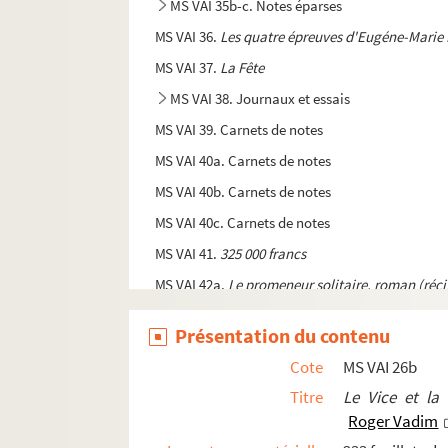
MS VAI 35b-c. Notes éparses
MS VAI 36.
Les quatre épreuves d'Eugéne-Marie 
MS VAI 37.
La Fête
MS VAI 38. Journaux et essais
MS VAI 39. Carnets de notes
MS VAI 40a. Carnets de notes
MS VAI 40b. Carnets de notes
MS VAI 40c. Carnets de notes
MS VAI 41.
325 000 francs
MS VAI 42a.
Le promeneur solitaire, roman (récit
MS VAI 42b.
Drôle de jeu
Présentation du contenu
MS VAI 43. Vailland, journaliste et correspon
Cote
MS VAI 26b
MS VAI 44. Travaux de recherches historiques, 
Titre
Le Vice et la 
MS VAI 45. Projets inédits de fictions politiqu
Roger Vadim
MS VAI 46a. Projet de pièce de théâtre