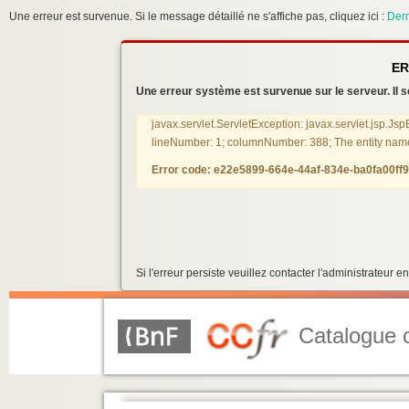
Une erreur est survenue. Si le message détaillé ne s'affiche pas, cliquez ici :
Dern
ER
Une erreur système est survenue sur le serveur. Il se
javax.servlet.ServletException: javax.servlet.jsp.Js
lineNumber: 1; columnNumber: 388; The entity name m
Error code: e22e5899-664e-44af-834e-ba0fa00ff9
Si l'erreur persiste veuillez contacter l'administrateur
Catalogue c