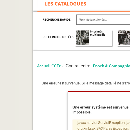
LES CATALOGUES
RECHERCHE RAPIDE
Imprimés
multimédia
RECHERCHES CIBLÉES
Accueil CCFr
Enoch & Compagni
Contrat entre
>
Une erreur est survenue. Si le message détaillé ne s'affic
Une erreur système est survenue sur
impossible.
javax.servlet.ServletException: j
org.xml.sax.SAXParseException; s