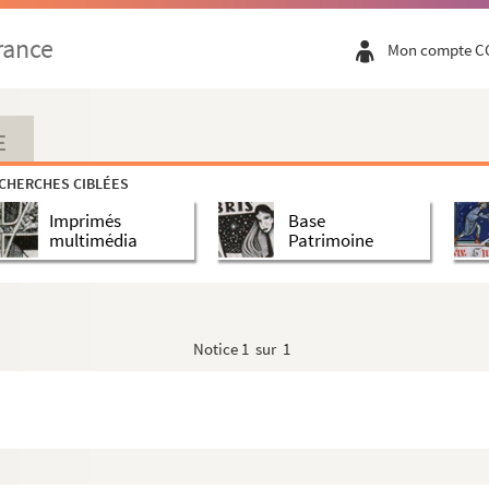
rance
Mon compte C
E
aix
et
Le Saint-Siège
CHERCHES CIBLÉES
Imprimés
Base
multimédia
Patrimoine
lland et le cinéma
Notice
1 sur 1
tions cinématographiques
pos du film
Le médecin de quartier