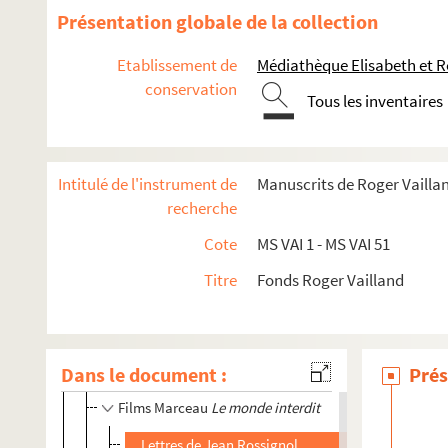
Contrat avec Wien-Film pour le film
Bel Ami
Présentation globale de la collection
Contrats avec Wien-Film pour le film "93"
Etablissement de
Médiathèque Elisabeth et R
Bel Ami
conservation
Beau masque
Tous les inventaires
La Loi
Les liaisons dangereuses
Intitulé de l'instrument de
Manuscrits de Roger Vailla
325 000 francs
recherche
Lettres envoyées et reçues par Roger Vailland et Jea
Cote
MS VAI 1 - MS VAI 51
Lettres de Jean Rossignol et contrat pour l'adaptat
Titre
Fonds Roger Vailland
Le vice et la vertu
Les mauvais coups
Demain est un autre jour
Dans le document :
Prés
Chambre obscure
Films Marceau
Le monde interdit
Lettres de Jean Rossignol