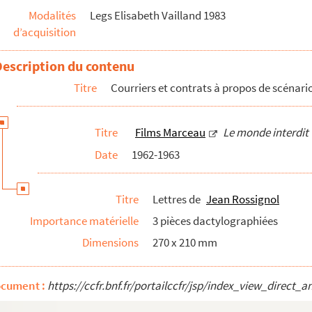
Modalités
Legs Elisabeth Vailland 1983
d’acquisition
Description du contenu
 concernant l'écriture du commentaire par Roger ...
Titre
Courriers et contrats à propos de scénar
 professeurs de musique, musiciens, auteurs, ...
Titre
Films Marceau
Le monde interdit
Date
1962-1963
t divers scénarios
ire avec annotations de Roger Vailland
Titre
Lettres de
Jean Rossignol
 préparatoire, par Roger Vadim et Roger Vailland
Importance matérielle
3 pièces dactylographiées
ues et
Charette
Dimensions
270 x 210 mm
'heure
, avec annotations
ocument :
https://ccfr.bnf.fr/portailccfr/jsp/index_view_dire
orrespondances et poèmes