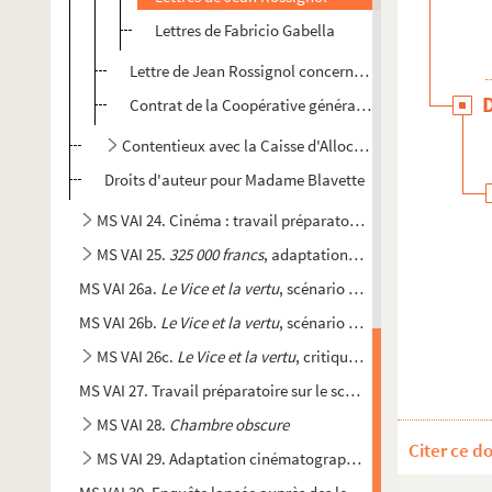
Lettres de Fabricio Gabella
Lettre de Jean Rossignol concernant
La Fête
Contrat de la Coopérative général du cinéma français
Contentieux avec la Caisse d'Allocations Vieillesse des
Droits d'auteur pour Madame Blavette
MS VAI 24. Cinéma : travail préparatoire pour le film
93
MS VAI 25.
325 000 francs
, adaptation cinématographique e
MS VAI 26a.
Le Vice et la vertu
, scénario et travail préparato
MS VAI 26b.
Le Vice et la vertu
, scénario incomplet et travail
MS VAI 26c.
Le Vice et la vertu
, critiques cinématographiq
MS VAI 27. Travail préparatoire sur le scénario de
Le jour et l
MS VAI 28.
Chambre obscure
Citer ce d
MS VAI 29. Adaptation cinématographique de
La Truite
, c