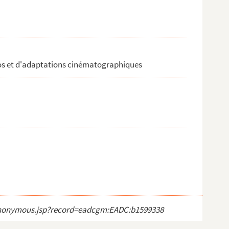
ios et d'adaptations cinématographiques
ct_anonymous.jsp?record=eadcgm:EADC:b1599338