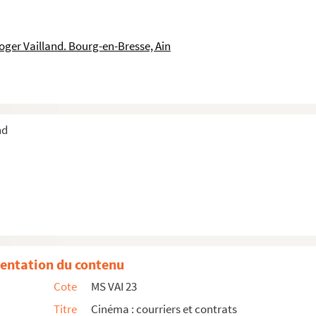
oger Vailland. Bourg-en-Bresse, Ain
nd
n Rossignolconcernant
La Novice
ion cinématographique de
Et mourir de plaisir
d'a...
entation du contenu
Cote
MS VAI 23
Titre
Cinéma : courriers et contrats