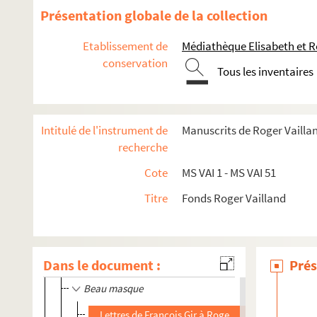
Présentation globale de la collection
MS VAI 20, 21. Voyages
MS VAI 22a.
La Réunion
, première partie
Etablissement de
Médiathèque Elisabeth et R
MS VAI 22b.
La Réunion
, deuxième partie
conservation
Tous les inventaires
MS VAI 23. Cinéma : courriers et contrats
Photocopies de coupures de presse à propos de Roger Vai
Intitulé de l'instrument de
Manuscrits de Roger Vailla
Courriers et contrats à propos de scénarios et d'adapta
recherche
Amours célèbres
Cote
MS VAI 1 - MS VAI 51
Contrat de France-Cinéma pour Roger Vailland à pro
Titre
Fonds Roger Vailland
La capitale s'appelle Varsovie
Contrat avec Wien-Film pour le film
Bel Ami
Contrats avec Wien-Film pour le film "93"
Dans le document :
Prés
Bel Ami
Beau masque
Lettres de François Gir à Roger Vailland