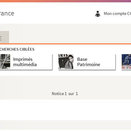
rance
Mon compte C
E
CHERCHES CIBLÉES
Imprimés
Base
multimédia
Patrimoine
era coupable
,
Monsieur Jean
d froid
t
Les liaisons dangereuses
Notice
1 sur 1
aix
et
Le Saint-Siège