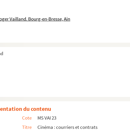
oger Vailland. Bourg-en-Bresse, Ain
lland et le cinéma
nd
tions cinématographiques
pos du film
Le médecin de quartier
entation du contenu
Cote
MS VAI 23
Titre
Cinéma : courriers et contrats