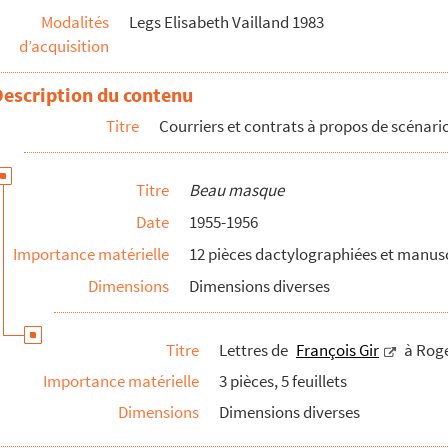
Modalités
Legs Elisabeth Vailland 1983
d’acquisition
Description du contenu
Titre
Courriers et contrats à propos de scénar
Titre
Beau masque
Date
1955-1956
n Rossignolconcernant
La Novice
Importance matérielle
12 pièces dactylographiées et manus
ion cinématographique de
Et mourir de plaisir
d'a...
Dimensions
Dimensions diverses
Titre
Lettres de
François Gir
à Roge
Importance matérielle
3 pièces, 5 feuillets
Dimensions
Dimensions diverses