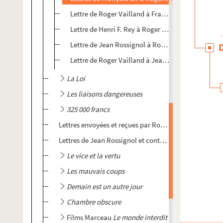
Lettre de Roger Vailland à François Gir
Lettre de Henri F. Rey à Roger Vailland
Lettre de Jean Rossignol à Roger Vailland
Lettre de Roger Vailland à Jean Rossignol
La Loi
Les liaisons dangereuses
325 000 francs
Lettres envoyées et reçues par Roger Vailland et Jea
Lettres de Jean Rossignol et contrat pour l'adaptat
Le vice et la vertu
Les mauvais coups
Demain est un autre jour
Chambre obscure
Films Marceau
Le monde interdit