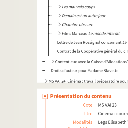
Les mauvais coups
Demain est un autre jour
Chambre obscure
Films Marceau
Le monde interdit
Lettre de Jean Rossignol concernant
La 
Contrat de la Coopérative général du ci
Contentieux avec la Caisse d'Allocations V
Droits d'auteur pour Madame Blavette
MS VAI 24. Cinéma : travail préparatoire pour
MS VAI 25.
325 000 francs
, adaptation cinéma
Présentation du contenu
MS VAI 26a.
Le Vice et la vertu
, scénario et trav
Cote
MS VAI 23
MS VAI 26b.
Le Vice et la vertu
, scénario incompl
Titre
Cinéma : courri
MS VAI 26c.
Le Vice et la vertu
, critiques cin
Modalités
Legs Elisabeth 
MS VAI 27. Travail préparatoire sur le scénario 