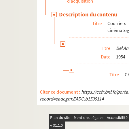
d’acquisition
MS VAI 28.
Chambre obscure
Description du contenu
MS VAI 29. Adaptation cinématographique d
Titre
Courriers
MS VAI 30. Enquête lancée auprès des lecteurs 
cinématog
MS VAI 31. Ébauches d'écrits
MS VAI 32a. Articles et préfaces de Roger Vai
Titre
Bel A
MS VAI 32b. Articles, préfaces, conférences
Date
1954
MS VAI 33a, 33b. Correspondances
MS VAI 34a. Politique
Titre
C
MS VAI 34b. Politique
MS VAI 35a. Notes éparses
Citer ce document :
https://ccfr.bnf.fr/por
MS VAI 35b-c. Notes éparses
record=eadcgm:EADC:b1599114
MS VAI 36.
Les quatre épreuves d'Eugéne-Marie 
MS VAI 37.
La Fête
Plan du site
Mentions Légales
Accessibilit
MS VAI 38. Journaux et essais
v 31.1.0