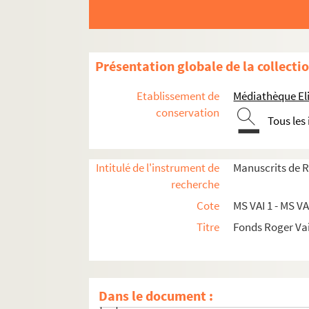
MS VAI 8, 9, 10.
Héloïse et Abélard
,
Le colonel
MS VAI 11, 12.
Denain
,
De l'Amateur
et notes 
MS VAI 13, 14, 15.
Marat-Marat
,
Esquisse pour
Présentation globale de la collecti
MS VAI 16.
Éloge du Cardinal de Bernis
Etablissement de
Médiathèque Eli
MS VAI 17.
Suétone
conservation
MS VAI 18.
Le Regard froid
Tous les
MS VAI 19a.
Le Vatican
MS VAI 19b.
Le Vatican
,
L'impérialisme Vatica
Intitulé de l'instrument de
Manuscrits de R
MS VAI 20, 21. Voyages
recherche
MS VAI 22a.
La Réunion
, première partie
Cote
MS VAI 1 - MS VA
MS VAI 22b.
La Réunion
, deuxième partie
Titre
Fonds Roger Va
MS VAI 23. Cinéma : courriers et contrats
Photocopies de coupures de presse à propos
Courriers et contrats à propos de scénario
Dans le document :