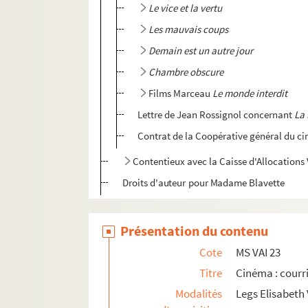
Le vice et la vertu
Les mauvais coups
Demain est un autre jour
Chambre obscure
Films Marceau
Le monde interdit
Lettre de Jean Rossignol concernant
La 
Contrat de la Coopérative général du ci
Contentieux avec la Caisse d'Allocations V
Droits d'auteur pour Madame Blavette
MS VAI 24. Cinéma : travail préparatoire pour
Présentation du contenu
MS VAI 25.
325 000 francs
, adaptation cinéma
MS VAI 26a.
Le Vice et la vertu
, scénario et trav
Cote
MS VAI 23
MS VAI 26b.
Le Vice et la vertu
Titre
, scénario incompl
Cinéma : courri
Modalités
Legs Elisabeth 
MS VAI 26c.
Le Vice et la vertu
, critiques cin