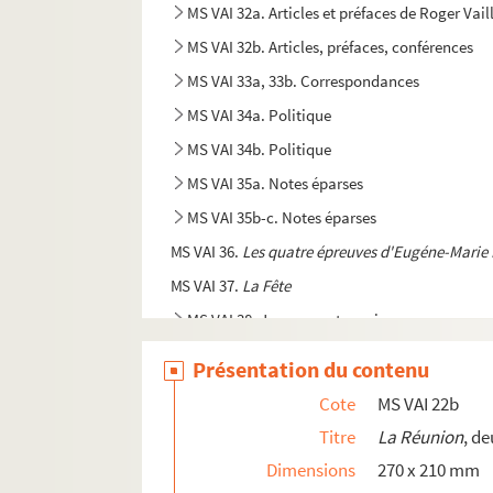
MS VAI 32a. Articles et préfaces de Roger Vai
MS VAI 32b. Articles, préfaces, conférences
MS VAI 33a, 33b. Correspondances
MS VAI 34a. Politique
MS VAI 34b. Politique
MS VAI 35a. Notes éparses
MS VAI 35b-c. Notes éparses
MS VAI 36.
Les quatre épreuves d'Eugéne-Marie 
MS VAI 37.
La Fête
MS VAI 38. Journaux et essais
MS VAI 39. Carnets de notes
Présentation du contenu
MS VAI 40a. Carnets de notes
Cote
MS VAI 22b
MS VAI 40b. Carnets de notes
Titre
La Réunion
, d
MS VAI 40c. Carnets de notes
Dimensions
270 x 210 mm
MS VAI 41.
325 000 francs