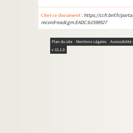
MS VAI 51. Dissertations et bulletins trimestri
Citer ce document :
https://ccfr.bnf.fr/por
record=eadcgm:EADC:b1598927
Plan du site
Mentions Légales
Accessibilit
v 31.1.0