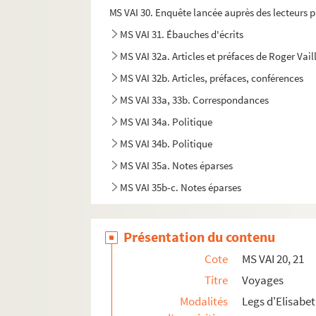
MS VAI 30. Enquête lancée auprès des lecteurs 
MS VAI 31. Ébauches d'écrits
MS VAI 32a. Articles et préfaces de Roger Vai
MS VAI 32b. Articles, préfaces, conférences
MS VAI 33a, 33b. Correspondances
MS VAI 34a. Politique
MS VAI 34b. Politique
MS VAI 35a. Notes éparses
MS VAI 35b-c. Notes éparses
MS VAI 36.
Les quatre épreuves d'Eugéne-Marie 
MS VAI 37.
La Fête
Présentation du contenu
MS VAI 38. Journaux et essais
Cote
MS VAI 20, 21
MS VAI 39. Carnets de notes
Titre
Voyages
MS VAI 40a. Carnets de notes
Modalités
Legs d'Elisabet