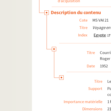
d’acquisition
MS VAI 40b. Carnets de notes
MS VAI 40c. Carnets de notes
Description du contenu
MS VAI 41.
325 000 francs
Cote
MS VAI 21
MS VAI 42a.
Le promeneur solitaire, roman (récit
Titre
Voyage en
MS VAI 42b.
Drôle de jeu
Index
Egypte
MS VAI 43. Vailland, journaliste et correspon
MS VAI 44. Travaux de recherches historiques, 
Titre
Courr
MS VAI 45. Projets inédits de fictions politiqu
Roger 
MS VAI 46a. Projet de pièce de théâtre
Date
1952
MS VAI 46b. Projets de scenarii
MS VAI 47. Courriers personnels adressés à l
Titre
Le
MS VAI 48. Documents personnels divers de R
Support
Pa
MS VAI 49a. Lettres de Roger Vailland à sa fa
co
MS VAI 49b. Lettres de Roger Vailland à sa fa
Importance matérielle
1 
MS VAI 50. Lettres d'enfance, poèmes de jeunes
Dimensions
2