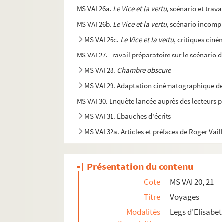
MS VAI 26a.
Le Vice et la vertu
, scénario et trav
MS VAI 26b.
Le Vice et la vertu
, scénario incompl
MS VAI 26c.
Le Vice et la vertu
, critiques cin
MS VAI 27. Travail préparatoire sur le scénario 
MS VAI 28.
Chambre obscure
MS VAI 29. Adaptation cinématographique d
MS VAI 30. Enquête lancée auprès des lecteurs 
MS VAI 31. Ébauches d'écrits
MS VAI 32a. Articles et préfaces de Roger Vai
MS VAI 32b. Articles, préfaces, conférences
MS VAI 33a, 33b. Correspondances
Présentation du contenu
MS VAI 34a. Politique
Cote
MS VAI 20, 21
MS VAI 34b. Politique
Titre
Voyages
MS VAI 35a. Notes éparses
Modalités
Legs d'Elisabet