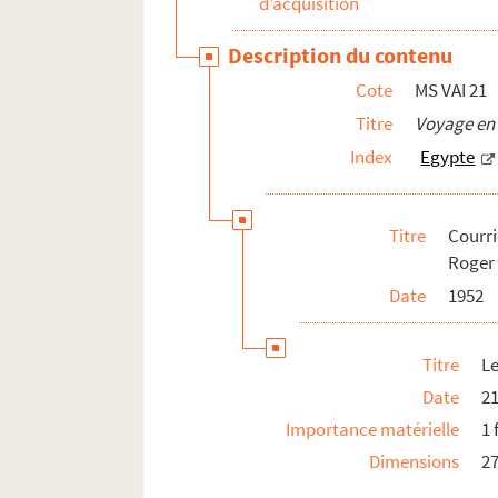
d’acquisition
MS VAI 35b-c. Notes éparses
MS VAI 36.
Les quatre épreuves d'Eugéne-Marie 
Description du contenu
MS VAI 37.
La Fête
Cote
MS VAI 21
MS VAI 38. Journaux et essais
Titre
Voyage en
MS VAI 39. Carnets de notes
Index
Egypte
MS VAI 40a. Carnets de notes
MS VAI 40b. Carnets de notes
Titre
Courr
MS VAI 40c. Carnets de notes
Roger 
MS VAI 41.
325 000 francs
Date
1952
MS VAI 42a.
Le promeneur solitaire, roman (récit
MS VAI 42b.
Drôle de jeu
Titre
Le
MS VAI 43. Vailland, journaliste et correspon
Date
21
MS VAI 44. Travaux de recherches historiques, 
Importance matérielle
1 
MS VAI 45. Projets inédits de fictions politiqu
Dimensions
2
MS VAI 46a. Projet de pièce de théâtre