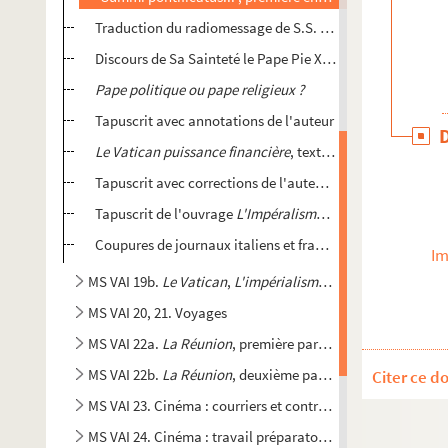
Traduction du radiomessage de S.S. le Pape Pie XII, prono
Discours de Sa Sainteté le Pape Pie XII aux travailleurs le
Pape politique ou pape religieux ?
Tapuscrit avec annotations de l'auteur
Le Vatican puissance financière
, texte source utilisé par
Tapuscrit avec corrections de l'auteur et quelques notes 
Tapuscrit de l'ouvrage
L'Impéralisme Vatican contre la p
Coupures de journaux italiens et français
Im
MS VAI 19b.
Le Vatican
,
L'impérialisme Vatican contre la p
MS VAI 20, 21. Voyages
MS VAI 22a.
La Réunion
, première partie
MS VAI 22b.
La Réunion
, deuxième partie
Citer ce d
MS VAI 23. Cinéma : courriers et contrats
MS VAI 24. Cinéma : travail préparatoire pour le film
93