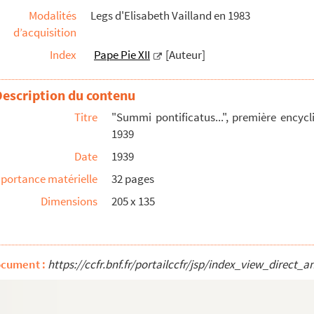
Modalités
Legs d'Elisabeth Vailland en 1983
ncé le 1er septembre 1944, à l'occasion du ...
d’acquisition
 jour de la Pentecôte 1943
Index
Pape Pie XII
[Auteur]
Description du contenu
 Roger Vailland
Titre
"Summi pontificatus...", première encycl
éparses
1939
aix
Date
1939
portance matérielle
32 pages
aix
et
Le Saint-Siège
Dimensions
205 x 135
ocument :
https://ccfr.bnf.fr/portailccfr/jsp/index_view_dire