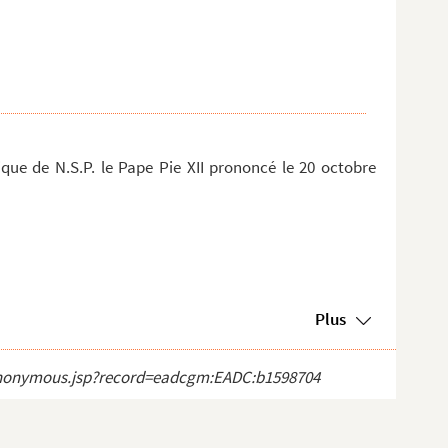
ique de N.S.P. le Pape Pie XII prononcé le 20 octobre
Plus
ct_anonymous.jsp?record=eadcgm:EADC:b1598704