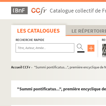
Catalogue collectif de F
LES CATALOGUES
LE RÉPERTOIR
RECHERCHE RAPIDE
RE
Accueil CCFr
"Summi pontificatus...", première encyclique de N
>
MS VAI 1, 2a.
Drôle de jeu
et
Bon pied bon oeil
MS VAI 2b, 2c.
Bon pied bon oeil
MS VAI 3a.
Beau masque
"Summi pontificatus...", première encyclique de
MS VAI 3b, 4.
Beau masque
et
325 000 Francs
MS VAI 5a.
La Loi