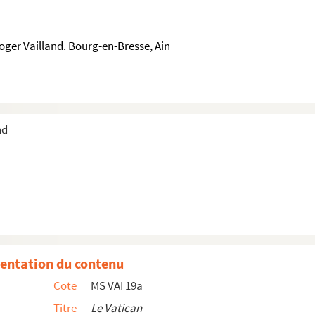
oger Vailland. Bourg-en-Bresse, Ain
nd
era coupable
,
Monsieur Jean
d froid
t
Les liaisons dangereuses
entation du contenu
Cote
MS VAI 19a
Titre
Le Vatican
 Pape Pie XII prononcé le 20 octobre 1939