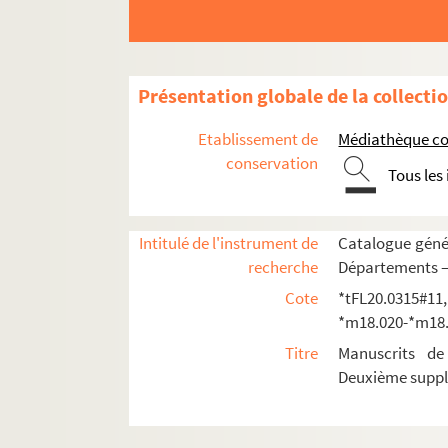
*m20.073. Edmond Mias - Cahier
*m20.072. Edmond Mias - Psychologie, Objet et
*m20.071. Edmond Mias - Cahier
Présentation globale de la collecti
*m20.070. Edmond Mias - Cahier
Etablissement de
Médiathèque co
*m20.069. Edmond Mias - Cahier
conservation
Tous les
*m20.068. Edmond Mias - Cahier
*m20.067. Edmond Mias - Cahier
*m20.066. Edmond Mias - Cahier n° ?
Intitulé de l'instrument de
Catalogue génér
recherche
Départements —
*m20.065. Edmond Mias - Cahier n° ?
Cote
*tFL20.0315#11
*m20.064. Edmond Mias - Cahier n°55
*m18.020-*m18
*m20.063. Edmond Mias - Cahier n°54
Titre
Manuscrits de
*m20.062. Edmond Mias - Cahier n°54
Deuxième supp
*m20.061. Edmond Mias - Cahier n°53
*m20.060. Edmond Mias - Cahier n°50