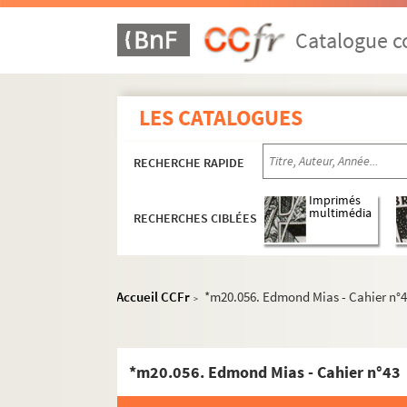
Catalogue co
LES CATALOGUES
RECHERCHE RAPIDE
Imprimés
multimédia
RECHERCHES CIBLÉES
Accueil CCFr
*m20.056. Edmond Mias - Cahier n°
>
*tFL20.0315 #11. Albert Lejay - La découverte 
*tFL19.0012. L. Jeannez - Notes historiques sur 
*m20.075. Edmond Mias - Cahier
*m20.056. Edmond Mias - Cahier n°43
*m20.074. Edmond Mias - Cahier