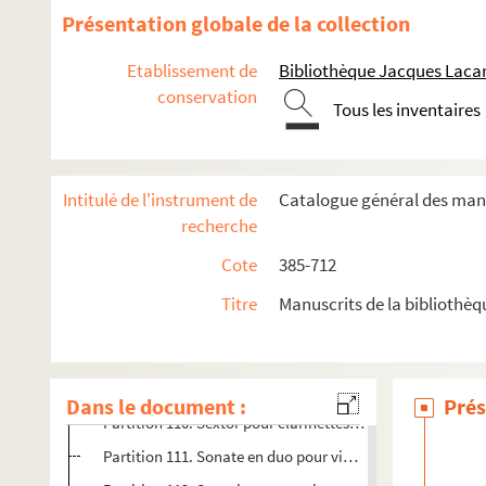
Partition 98. Opérette « Au chat en broche » en quatre act
Présentation globale de la collection
Partition 99. L'Etang – Drame lyrique en trois actes + un 
Etablissement de
Bibliothèque Jacques Lacar
Partition 100. Messe pour choeur et orgue – Choeur et or
conservation
Tous les inventaires
Partition 101. Obsession – Etude pour piano
Partition 102. Adaptation pour piano et orchestre de la R
Partition 103. Quatrième sonate pour piano – piano
Intitulé de l'instrument de
Catalogue général des man
Partition 104. Le Beau Nero de Ravenne : petit ballet c
recherche
Partition 105. Yogata quatrième suite – piano et violoncel
Cote
385-712
Partition 106. Quatrième sonatine pour piano – piano
Titre
Manuscrits de la bibliothè
Partition 107. Mini symphonie pour orgue – orgue
Partition 108. Suite pour trio – piano, violon, violoncelle
Partition 109. Adaptation pour piano et orchestre de la R
Dans le document :
Prés
Partition 110. Sextor pour clarinettes – 6 clarinettes et v
Partition 111. Sonate en duo pour violoncelle et alto – Vio