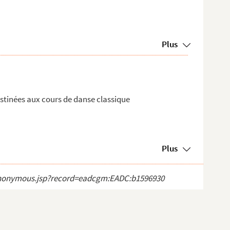
Plus
estinées aux cours de danse classique
Plus
ct_anonymous.jsp?record=eadcgm:EADC:b1596930