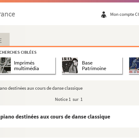
orelli – orgue
rance
Mon compte C
 du jeu et jeu de l'amour » – piano
t
r des poèmes de Lucien Billy
E
 cor et piano
CHERCHES CIBLÉES
égoriens – Orgue
Imprimés
Base
our piano et orchestre – Piano et orchestre
multimédia
Patrimoine
ux pianos
en einem sel 'gein End' » – Orgue
piano destinées aux cours de danse classique
et piano
Notice
1 sur 1
e piano destinées aux cours de danse classique
 a capella ou accompagnés