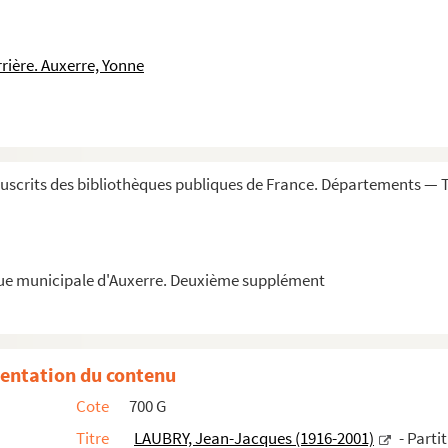
es – Livret de Jean-Paul Mattern
prologue et un épilogue sur un livret de Stéphane Faye
rière. Auxerre, Yonne
gue
hapsodie sur un thème de César Frank pour deux pianos – Pi...
uscrits des bibliothèques publiques de France. Départements —
ommenté pour piano à quatre mains – Piano à 4 mains
le
que municipale d'Auxerre. Deuxième supplément
hapsodie sur un thème de César Frank pour orgue seul – Org...
entation du contenu
ersion pour cordes
Cote
700 G
loncelle et alto
Titre
LAUBRY, Jean-Jacques (1916-2001)
- Parti