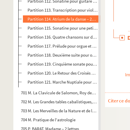
Partition 112. Sonatine pour guitare et clavecin – Guitare
Partition 113. Transcription pour violoncelle et orgue du c
Partition 114. Atrium de la danse – 21 pièces de piano de
Partition 115. Sonatine pour une petite clarinette (en mi b
Partition 116. Quatre chansons sur des poèmes d'A. Rivoi
Partition 117. Prélude pour orgue et trompette – Orgue e
Partition 118. Deuxième suite pour orgue – orgue
Partition 119. Cinquième sonate pour piano – piano
Partition 120. Le Retour des Croisés ou rencontre à Véze
Im
Partition 121. Marche Nuptiale pour orgue – orgue
701 M. La Clavicule de Salomon, Roy des Hebreux, Traduite d
Citer ce d
702 M. Les Grandes tables cabalistiques, Par le moyen des que
703 M. Les Merveilles de la Nature et de l'Art. Tome premier
704 M. Pratique de l'astrologie
705 P. BARAT, Madame – 2 lettres