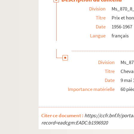
Division
Ms_870_8
Titre
Prix et ho
Date
1956-1967
Langue
français
Division
Ms_87
Titre
Cheval
Date
9 mai 
Importance matérielle
60 piè
Citer ce document :
https://ccfr.bnf.fr/por
record=eadcgm:EADC:b1596920