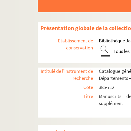
Partition 54. Nosate de Zomart, chökel 3141
Partition 55. Cour et Basse-Cour – Petite su
Partition 56. Petite suite évangélique - Récit
Présentation globale de la collecti
Partition 57. Yogata – Suite pour harpe
Etablissement de
Bibliothèque Ja
Partition 58. Deuxième nocturne – piano
conservation
Tous les
Partition 59. Chorégraphie liturgique – Org
Partition 60. Six petites banalités – Orgue
Intitulé de l'instrument de
Catalogue génér
Partition 61. Suite classique – Orgue
recherche
Départements —
Partition 62. Fête religieuse à Vézelay : pa
Cote
385-712
Partition 63. Sonate en duo – Violon et viol
Titre
Manuscrits d
Partition 64. Deuxième sonate pour piano –
supplément
Partition 65. Trois mélodies intimistes - voi
Partition 66. Suite classique pour guitare et 
Partition 67. Suite classique pour guitare, fl