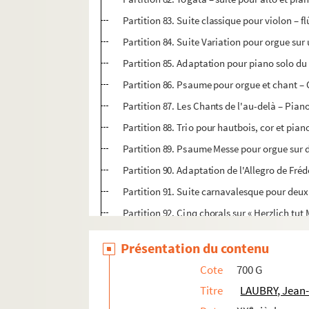
Partition 83. Suite classique pour violon – fl
Partition 84. Suite Variation pour orgue sur
Partition 85. Adaptation pour piano solo du 
Partition 86. Psaume pour orgue et chant –
Partition 87. Les Chants de l'au-delà – Pian
Partition 88. Trio pour hautbois, cor et pian
Partition 89. Psaume Messe pour orgue sur 
Partition 90. Adaptation de l'Allegro de Fré
Partition 91. Suite carnavalesque pour deu
Partition 92. Cinq chorals sur « Herzlich tu
Partition 93. Sonatine pour hautbois et pia
Présentation du contenu
Partition 94. Suite pour deux guitares – 2 gu
Cote
700 G
Partition 95. Troisième nocturne – Piano
Titre
LAUBRY, Jean-
Partition 96. Suite pour alto et guitare – Alt
e