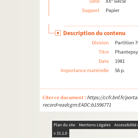
Date
XX
siècle
Partition 97. Ave Maria et prières en franç
Support
Papier
Partition 98. Opérette « Au chat en broche »
Partition 99. L'Etang – Drame lyrique en tro
Description du contenu
Partition 100. Messe pour choeur et orgue –
Division
Partition 7
Partition 101. Obsession – Etude pour piano
Titre
Phantepsy 
Partition 102. Adaptation pour piano et orc
Date
1981
Partition 103. Quatrième sonate pour piano
Importance matérielle
56 p.
Partition 104. Le Beau Nero de Ravenne : p
Partition 105. Yogata quatrième suite – pian
Partition 106. Quatrième sonatine pour pia
Citer ce document :
https://ccfr.bnf.fr/por
Partition 107. Mini symphonie pour orgue –
record=eadcgm:EADC:b1596771
Partition 108. Suite pour trio – piano, violon
Partition 109. Adaptation pour piano et orc
Plan du site
Mentions Légales
Accessibilit
Partition 110. Sextor pour clarinettes – 6 cl
v 31.1.0