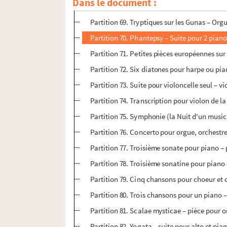
Dans le document :
Partition 68. Petite musique de jour - Flûte 
Partition 69. Tryptiques sur les Gunas – Org
Partition 70. Phantepsy – Suite pour 2 piano
Partition 71. Petites pièces européennes su
Partition 72. Six diatones pour harpe ou pi
Partition 73. Suite pour violoncelle seul – vi
Partition 74. Transcription pour violon de la
Partition 75. Symphonie (la Nuit d'un mus
Partition 76. Concerto pour orgue, orchestre 
Partition 77. Troisième sonate pour piano –
Partition 78. Troisième sonatine pour piano
Partition 79. Cinq chansons pour choeur et 
Partition 80. Trois chansons pour un piano 
Partition 81. Scalae mysticae – pièce pour 
Partition 82. Yogata – suite pour alto et pia