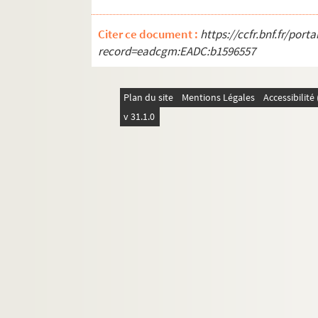
Citer ce document :
https://ccfr.bnf.fr/por
record=eadcgm:EADC:b1596557
Plan du site
Mentions Légales
Accessibilit
v 31.1.0