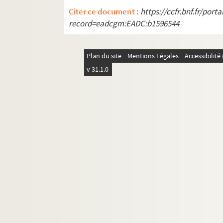
Citer ce document :
https://ccfr.bnf.fr/por
record=eadcgm:EADC:b1596544
Plan du site
Mentions Légales
Accessibilit
v 31.1.0