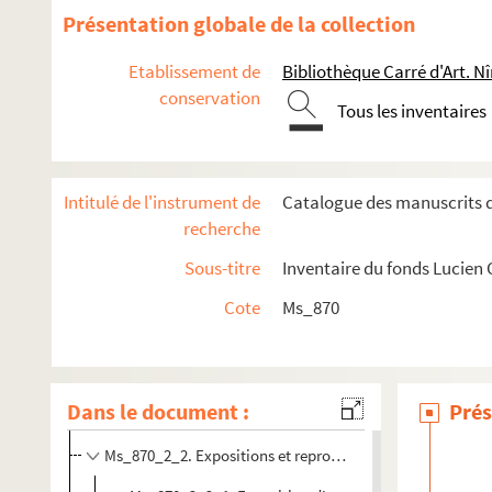
Présentation globale de la collection
Etablissement de
Bibliothèque Carré d'Art. N
conservation
Tous les inventaires
Intitulé de l'instrument de
Catalogue des manuscrits d
recherche
Sous-titre
Inventaire du fonds Lucien
Cote
Ms_870
Ms_870_1. Peintures
Ms_870_2. Décors et costumes de théâtre
Dans le document :
Prés
Ms_870_2_1. Pièces de théâtre
Ms_870_2_2. Expositions et reproductions des maquettes