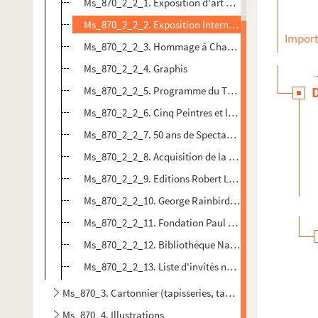
Ms_870_2_2_1. Exposition d'art appliqué à l'industri
Ms_870_2_2_2. Exposition Internationale 1937 (sectio
Import
Ms_870_2_2_3. Hommage à Charles Dullin
Ms_870_2_2_4. Graphis
Ms_870_2_2_5. Programme du Théâtre du Quartier L
Ms_870_2_2_6. Cinq Peintres et le Théâtre
Ms_870_2_2_7. 50 ans de Spectacles en France (R. Co
Ms_870_2_2_8. Acquisition de la Bibliothèque de l'Ar
Ms_870_2_2_9. Editions Robert Laffont et « Le Soulier
Ms_870_2_2_10. George Rainbird Limited et « As you li
Ms_870_2_2_11. Fondation Paul Ricard et « Le Soulier
Ms_870_2_2_12. Bibliothèque Nationale de France (
Ms_870_2_2_13. Liste d'invités non attribuée
Ms_870_3. Cartonnier (tapisseries, tapis, etc.)
Ms_870_4. Illustrations