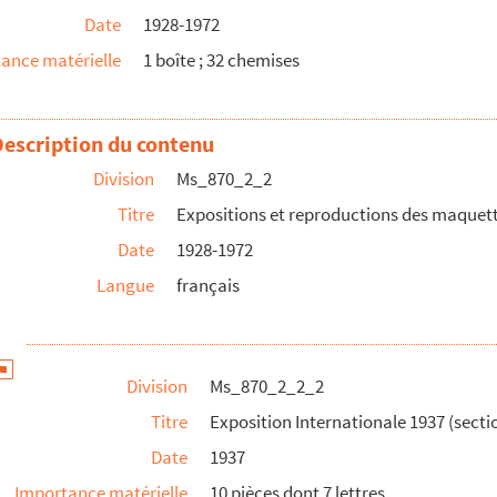
e (Musée Galliéra)
Date
1928-1972
n Art Théâtral)
ance matérielle
1 boîte ; 32 chemises
Description du contenu
atin
Division
Ms_870_2_2
gniat)
Titre
Expositions et reproductions des maquet
senal
Date
1928-1972
 de Satin »
Langue
français
ke it »
 de Satin »
BNF)
Division
Ms_870_2_2_2
Titre
Exposition Internationale 1937 (secti
Date
1937
Importance matérielle
10 pièces dont 7 lettres