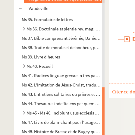
Vaudeville
Ms 35. Formulaire de lettres
Ms 36. Doctrinale sapientie rev. mag. domini de Royes, Se
Ms 37. Bible comprenant Jérémie, Daniel, Ezéchiel, les petits 
Ms 38. Traité de morale et de bonheur, par M. Paradis de Re
Ms 39. Livre d'heures
Ms 40. Recueil
Ms 41. Radices linguae grecae in tres partes divisae, quarum 
Ms 42. L'Imitation de Jésus-Christ, traduite et paraphrasée en
Citer ce d
Ms 43. Entretiens solitaires ou prières et méditations, par M.
Ms 44. Thesaurus indefficiens per quem facile promovemur 
Ms 45 - Ms 46. Incipiunt usus ecclesiastici ordinis tocius
Ms 47. Livre de plain-chant pour l'usage de Messieurs les Pénit
Ms 48. Histoire de Bresse et de Bugey qui comprend celle du p