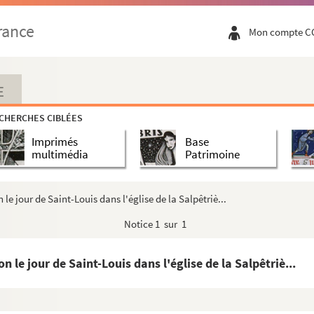
rance
Mon compte C
s compendiosa epitome
ommissaires du Roy et messieurs les députés du...
E
CHERCHES CIBLÉES
 et autres pièces de vers sur Louis XIII, Mazarin, la...
Imprimés
Base
èphe
multimédia
Patrimoine
seph Duguet, de l'Oratoire
uguet, de l'Oratoire
e jour de Saint-Louis dans l'église de la Salpêtriè...
res, la plus grande partie de ses lettres, qu'on...
Notice
1 sur 1
 de preuve à la perpétuité de la religion ...
rditez sur ce suject.
le jour de Saint-Louis dans l'église de la Salpêtriè...
e sono perseguitati per la parola d'Iddio, he l...