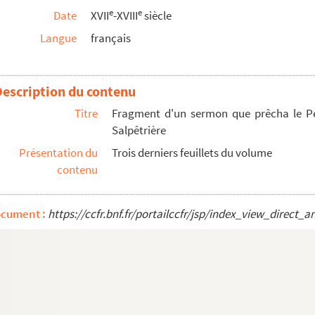
e
e
Date
XVII
-XVIII
siècle
Langue
français
nonensis archiepiscopi
prophètes, Baruch, les quatre Évangiles, les ...
Description du contenu
mondis, de Bourg-en-Bresse
Titre
Fragment d'un sermon que prêcha le Père
Salpêtrière
Présentation du
Trois derniers feuillets du volume
contenu
prima continet verba, secunda nomina, tertia a...
 vers françois par Pierre Corneille
ocument :
https://ccfr.bnf.fr/portailccfr/jsp/index_view_dire
 Georges de Brébeuf
ad veram perfectionem
 anni secundum usum ecclesie Lugdunensis
ents du Confalon de la ville de Bourg, fait ...
aïs de Gex, du franc Lyonnois et de la Dombes ...