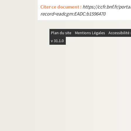
Citer ce document :
https://ccfr.bnf.fr/por
record=eadcgm:EADC:b1596470
Plan du site
Mentions Légales
Accessibilit
v 31.1.0