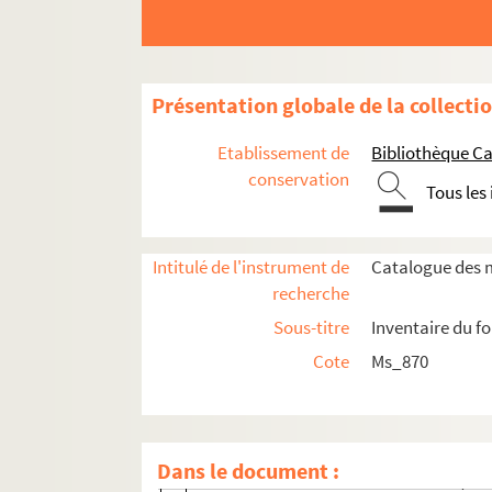
Présentation globale de la collecti
Etablissement de
Bibliothèque Ca
conservation
Tous les
Ms_870_1. Peintures
Ms_870_2. Décors et costumes de théâtre
Intitulé de l'instrument de
Catalogue des m
Ms_870_2_1. Pièces de théâtre
recherche
Ms_870_2_1_1. Les Oiseaux d'Aristopha
Sous-titre
Inventaire du f
Ms_870_2_1_2. La Vie en Rose
Cote
Ms_870
Ms_870_2_1_3. Le Château des Papes
Ms_870_2_1_4. Plutus « l'or »
Ms_870_2_1_5. As you like it
Dans le document :
Ms_870_2_1_6. Variations romantiques 