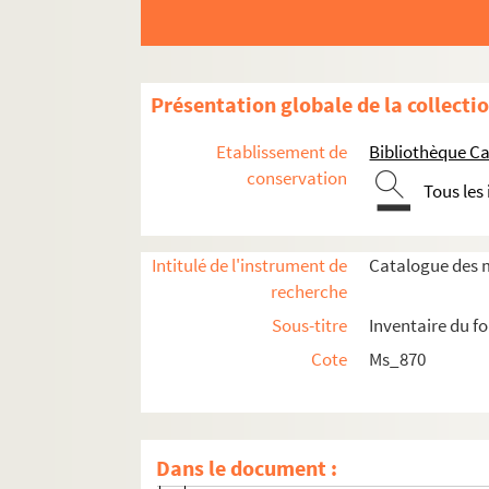
Présentation globale de la collecti
Etablissement de
Bibliothèque Ca
conservation
Tous les
Intitulé de l'instrument de
Catalogue des m
recherche
Sous-titre
Inventaire du f
Cote
Ms_870
Ms_870_1. Peintures
Ms_870_2. Décors et costumes de théâtre
Ms_870_2_1. Pièces de théâtre
Dans le document :
Ms_870_2_1_1. Les Oiseaux d'Aristopha