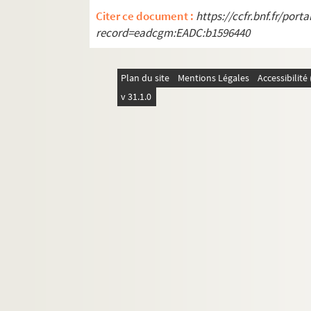
Citer ce document :
https://ccfr.bnf.fr/por
record=eadcgm:EADC:b1596440
Plan du site
Mentions Légales
Accessibilit
v 31.1.0