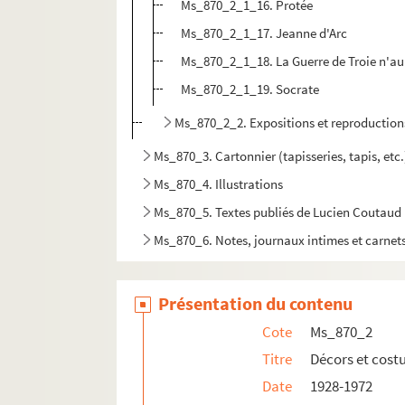
Ms_870_2_1_16. Protée
Ms_870_2_1_17. Jeanne d'Arc
Ms_870_2_1_18. La Guerre de Troie n'au
Ms_870_2_1_19. Socrate
Ms_870_2_2. Expositions et reproductio
Ms_870_3. Cartonnier (tapisseries, tapis, etc.
Ms_870_4. Illustrations
Ms_870_5. Textes publiés de Lucien Coutaud
Ms_870_6. Notes, journaux intimes et carnets
Ms_870_7. Correspondance
Ms_870_8. Hommages et articles sur Lucien
Présentation du contenu
Ms_870_9. Vie personnelle
Cote
Ms_870_2
Ms_870_10. Photographies et photogravures
Titre
Décors et cost
Ms_870_11. Documents divers réunis par la bib
Date
1928-1972