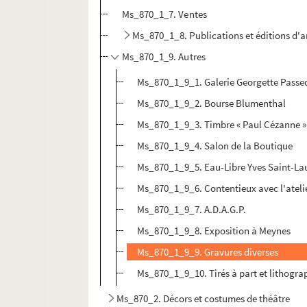
Ms_870_1_7. Ventes
Ms_870_1_8. Publications et éditions d'a
Ms_870_1_9. Autres
Ms_870_1_9_1. Galerie Georgette Passe
Ms_870_1_9_2. Bourse Blumenthal
Ms_870_1_9_3. Timbre « Paul Cézanne »
Ms_870_1_9_4. Salon de la Boutique
Ms_870_1_9_5. Eau-Libre Yves Saint-La
Ms_870_1_9_6. Contentieux avec l'ateli
Ms_870_1_9_7. A.D.A.G.P.
Ms_870_1_9_8. Exposition à Meynes
Ms_870_1_9_9. Gravures diverses
Ms_870_1_9_10. Tirés à part et lithogra
Ms_870_2. Décors et costumes de théâtre