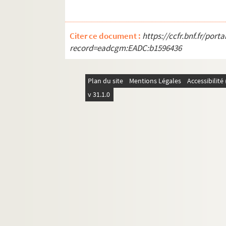
Citer ce document :
https://ccfr.bnf.fr/por
record=eadcgm:EADC:b1596436
Plan du site
Mentions Légales
Accessibilit
v 31.1.0