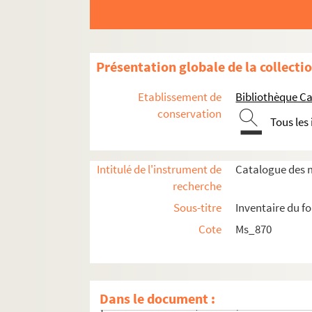
Présentation globale de la collecti
Etablissement de
Bibliothèque Ca
conservation
Tous les
Intitulé de l'instrument de
Catalogue des m
Ms_870_1. Peintures
recherche
Ms_870_1_1. Expositions individuelles
Sous-titre
Inventaire du f
Ms_870_1_2. Expositions collectives
Cote
Ms_870
Ms_870_1_3. Expositions au Japon
Ms_870_1_4. Livres d'or des expositions
Ms_870_1_5. Commandes publiques et pri
Dans le document :
Ms_870_1_6. Acquisitions par l'Etat