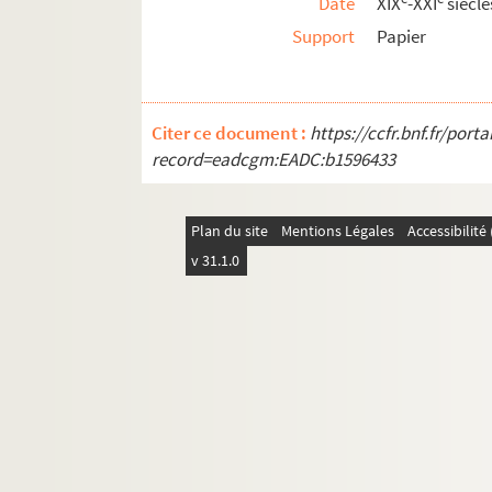
Date
XIX
-XXI
siècle
Support
Papier
Citer ce document :
https://ccfr.bnf.fr/por
record=eadcgm:EADC:b1596433
Plan du site
Mentions Légales
Accessibilit
v 31.1.0